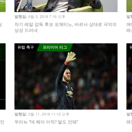
6월 3, 2018 7:16 오후
발행일:
발
랑
차기 레알 감독 후보 포체티노, 바르사 상대로 극악의
에
상성 드러내
레
유럽 축구
프리미어 리그
2월 11, 2018 11:10 오후
발행일:
발
애인
무리뉴 “데 헤아 이적? 말도 안돼”
레