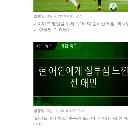
3월 9, 2019 6:45 오전
발행일:
네이마르 영입을 위해 4,465억 준비한 레알, 짝사
에 성공할 수 있을까
카드 뉴스
유럽 축구
3월 14, 2018 4:00 오후
발행일:
[화이트데이 특집] 축구계 드라마: 전 애인 vs 현 
vs 나