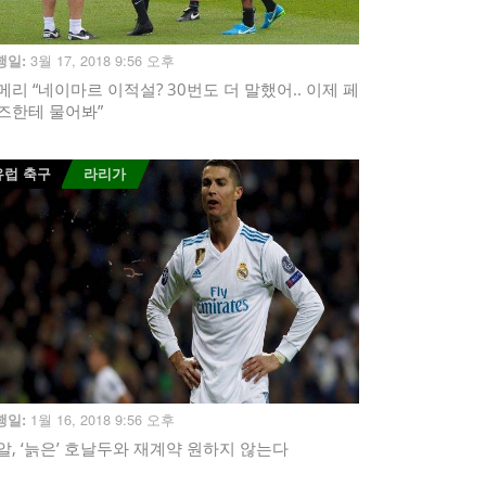
3월 17, 2018 9:56 오후
행일:
메리 “네이마르 이적설? 30번도 더 말했어.. 이제 페
즈한테 물어봐”
유럽 축구
라리가
1월 16, 2018 9:56 오후
행일:
알, ‘늙은’ 호날두와 재계약 원하지 않는다