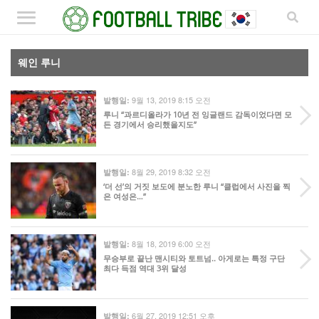
웨인 루니
9월 13, 2019 8:15 오전
발행일:
루니 “과르디올라가 10년 전 잉글랜드 감독이었다면 모
든 경기에서 승리했을지도”
8월 29, 2019 8:32 오전
발행일:
‘더 선’의 거짓 보도에 분노한 루니 “클럽에서 사진을 찍
은 여성은…”
8월 18, 2019 6:00 오전
발행일:
무승부로 끝난 맨시티와 토트넘.. 아게로는 특정 구단
최다 득점 역대 3위 달성
6월 27, 2019 12:51 오후
발행일: