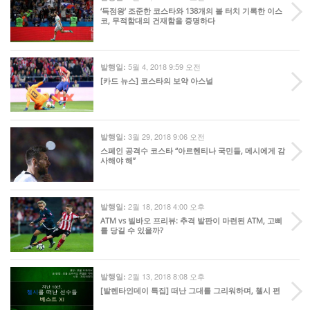
‘득점왕’ 조준한 코스타와 138개의 볼 터치 기록한 이스
코, 무적함대의 건재함을 증명하다
5월 4, 2018 9:59 오전
발행일:
[카드 뉴스] 코스타의 보약 아스널
3월 29, 2018 9:06 오전
발행일:
스페인 공격수 코스타 “아르헨티나 국민들, 메시에게 감
사해야 해”
2월 18, 2018 4:00 오후
발행일:
ATM vs 빌바오 프리뷰: 추격 발판이 마련된 ATM, 고삐
를 당길 수 있을까?
2월 13, 2018 8:08 오후
발행일:
[발렌타인데이 특집] 떠난 그대를 그리워하며, 첼시 편