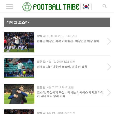
디에고 코스타
10월 20, 2019 7:43 오전
발행일:
손흥민·이강인 각각 교체출전.. 이강인은 퇴장 받아
4월 19, 2019 8:52 오전
발행일:
징계로 시즌 아웃된 코스타, 팀 훈련 불참
4월 7, 2019 8:17 오전
발행일:
코스타, 주심에게 욕설… 메시는 카시야스 제치고 라리
가 역대 최다 승리 기록
6월 21, 2018 8:22 오전
발행일: