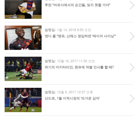
투란 “바르사에서의 순간들, 잊지 못할 거야”
1월 14, 2018 9:55 오전
발행일:
앤디 콜 “맨유, 산체스 영입하면 ‘메이저 사이닝'”
12월 16, 2017 11:30 오전
발행일:
위기의 미키타리안, 맨유에 작별 인사를 할 때?
12월 9, 2017 12:57 오후
발행일:
산드로, 1월 이적시장의 ‘뜨거운 감자’