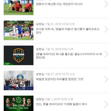
장현수가 배신한 이는 국민만이 아니다
7월 21, 2018 10:34 오후
발행일:
뜨거운 더위 속, ‘왼발의 마법사’ 염기훈이 불타오르고
있다
7월 14, 2018 6:00 오후
발행일:
[풋볼 트라이브] 유니폼 월드컵: 결승 (나이지리아 vs 대
한민국)
5월 27, 2018 10:15 오전
발행일:
레알엔 있었지만 리버풀엔 없었던 ‘그것’
5월 1, 2018 12:32 오후
발행일:
인도, 풋볼 트라이브의 11번째 일원이 되다