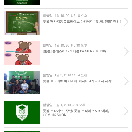
4월 16, 2018 3:10 오후
발행일:
풋볼 팬타지움 X 트라이브 아카데미 “풋.저. 핸접” 런칭!
4월 10, 2018 5:30 오후
발행일:
[웹툰] 분데스리가 미니툰 by MURPHY.13화
4월 9, 2018 11:14 오전
발행일:
풋볼 트라이브 아카데미, 아시아 4개국에서 시작!
2월 1, 2018 6:00 오후
발행일:
풋볼 트라이브 1주년: 풋볼 트라이브 아카데미,
COMING SOON!