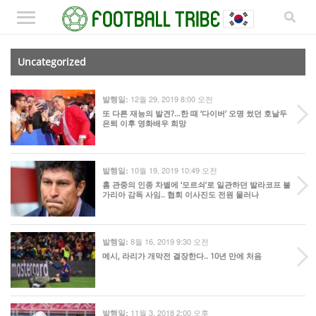
Uncategorized
12월 29, 2019 8:00 오전
발행일:
또 다른 재능의 발견?…한 때 ‘다이버’ 오명 썼던 호날두
은퇴 이후 영화배우 희망
10월 19, 2019 10:49 오전
발행일:
홈 관중의 인종 차별에 ‘모르쇠’로 일관하던 발라코프 불
가리아 감독 사임.. 협회 이사진도 전원 물러나
8월 16, 2019 9:30 오전
발행일:
메시, 라리가 개막전 결장한다.. 10년 만에 처음
11월 3, 2018 2:00 오후
발행일: