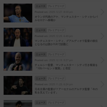
ニュース
プレミアリーグ
2025.12.27. 8:03 pm
Posted on:
オランダ代表のアケ、マンチェスター・シティからバ
ルセロナへ移籍か
ニュース
プレミアリーグ
2025.12.23. 6:49 pm
Posted on:
マンチェスター・シティ、グアルディオラ監督の後任
となるのは誰か?UKで話題に
ニュース
プレミアリーグ
2025.12.19. 9:27 pm
Posted on:
チェルシー監督、マンチェスター・シティ行き報道を
「100パーセント憶測」と否定
ニュース
プレミアリーグ
2025.11.23. 6:24 pm
Posted on:
元名古屋の監督が？アーセナルのアルテタ監督「今の
私を支えています」
ニュース
プレミアリーグ