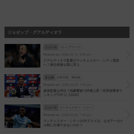
ジョゼップ・グアルディオラ
ニュース
プレミアリーグ
2026.05.19. 5:05 pm
Posted on:
グアルディオラ監督がマンチェスター・シティ退団
へ！後任候補も既に浮上
まとめ
日本代表・海外組
2026.04.23. 7:00 pm
Posted on:
森保監督は何位？強豪撃破で評価上昇！世界指導者ラ
ンキングTOP12【2026】
ニュース
マンチェスター・シティ
2026.03.22. 7:45 pm
Posted on:
マンチェスター・シティのDFグエイは、なぜアーセナ
ル戦に出場できないのか？