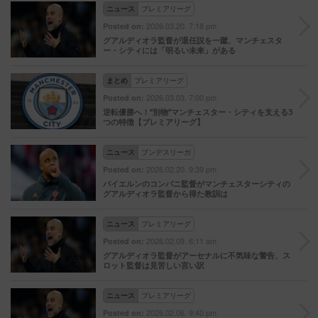
ニュース
プレミアリーグ
2026.03.20. 7:18 pm
Posted on:
グアルディオラ監督が退任説を一蹴、マンチェスタ
ー・シティには「明るい未来」がある
まとめ
プレミアリーグ
2026.03.03. 7:00 pm
Posted on:
逆転優勝へ！“別物”マンチェスター・シティを支える3
つの特徴【プレミアリーグ】
ニュース
ブンデスリーガ
2026.02.20. 9:39 pm
Posted on:
バイエルンのコンパニ監督がマンチェスターシティの
グアルディオラ監督から得た教訓は
ニュース
プレミアリーグ
2026.02.09. 6:11 am
Posted on:
グアルディオラ監督がアーセナルに不気味な警告、ス
ロット監督は見苦しい言い訳
ニュース
プレミアリーグ
2026.02.06. 9:40 pm
Posted on: