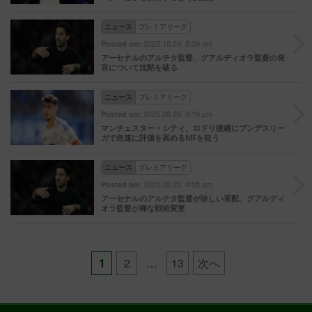
ニュース
プレミアリーグ
2025.10.24. 5:29 am
Posted on:
アーセナルのアルテタ監督、グアルディオラ監督の発
言について沈黙を破る
ニュース
プレミアリーグ
2025.09.29. 4:19 pm
Posted on:
マンチェスター・シティ、ロドリ後継にブンデスリー
ガで急速に評価を高めるMFを狙う
ニュース
プレミアリーグ
2025.09.22. 4:05 am
Posted on:
アーセナルのアルテタ監督が珍しい采配、グアルディ
オラ監督が稀な戦術変更
Posts
1
2
…
13
次へ
pagination