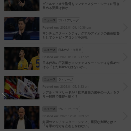
グアルディオラ監督をマンチェスター・シティに引き
留める要因は何か
ニュース
プレミアリーグ
2026.01.09. 10:36 pm
Posted on:
マンチェスター・シティ、グアルディオラの後任監督
としてシャビ・アロンソを注視
ニュース
日本代表・海外組
2026.01.08. 6:17 pm
Posted on:
日本代表の三笘薫がマンチェスター・シティを痛めつ
ける「まだ100％ではないが…」
ニュース
ラ・リーガ
2026.01.05. 6:33 pm
Posted on:
レアル・マドリードが「世界最高の選手の一人」をフ
リー移籍で獲得へ動く？
ニュース
プレミアリーグ
2025.12.28. 9:39 pm
Posted on:
好調のマンチェスター・シティ、重要な判断とは？
「今季の行方を左右しかねない」