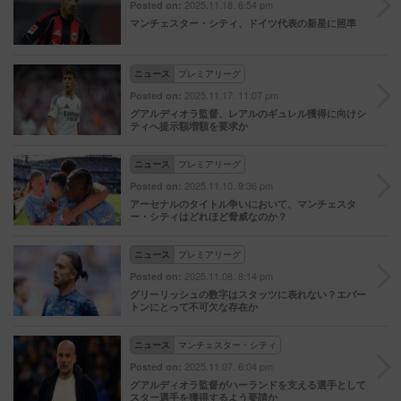
2025.11.18. 6:54 pm
Posted on:
マンチェスター・シティ、ドイツ代表の新星に照準
ニュース
プレミアリーグ
2025.11.17. 11:07 pm
Posted on:
グアルディオラ監督、レアルのギュレル獲得に向けシ
ティへ提示額増額を要求か
ニュース
プレミアリーグ
2025.11.10. 9:36 pm
Posted on:
アーセナルのタイトル争いにおいて、マンチェスタ
ー・シティはどれほど脅威なのか？
ニュース
プレミアリーグ
2025.11.08. 8:14 pm
Posted on:
グリーリッシュの数字はスタッツに表れない？エバー
トンにとって不可欠な存在か
ニュース
マンチェスター・シティ
2025.11.07. 6:04 pm
Posted on:
グアルディオラ監督がハーランドを支える選手として
スター選手を獲得するよう要請か