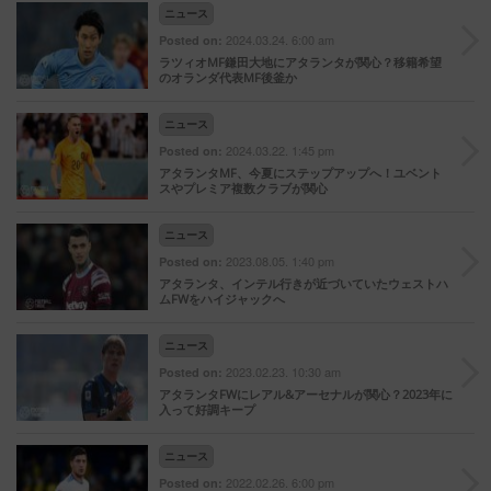
ニュース
2024.03.24. 6:00 am
Posted on:
ラツィオMF鎌田大地にアタランタが関心？移籍希望
のオランダ代表MF後釜か
ニュース
2024.03.22. 1:45 pm
Posted on:
アタランタMF、今夏にステップアップへ！ユベント
スやプレミア複数クラブが関心
ニュース
2023.08.05. 1:40 pm
Posted on:
アタランタ、インテル行きが近づいていたウェストハ
ムFWをハイジャックへ
ニュース
2023.02.23. 10:30 am
Posted on:
アタランタFWにレアル&アーセナルが関心？2023年に
入って好調キープ
ニュース
2022.02.26. 6:00 pm
Posted on: