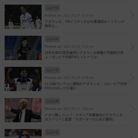
ニュース
2021.05.27. 9:55 am
Posted on:
アタランタ、FWイリチッチが今夏退団か！ミランが
興味も…
ニュース
2021.05.26. 5:00 pm
Posted on:
日本代表DF冨安健洋にアタランタ移籍の可能性が浮
上！ガンビア代表FWとトレードか
ニュース
2021.02.25. 8:49 am
Posted on:
CL16強でレアルに善戦のアタランタ、コロンビア代表
FWが2ndレグ欠場か
ニュース
2021.02.11. 5:30 pm
Posted on:
ナポリ降しコッパ・イタリア決勝進出のアタランタ、
ガスペリーニ監督「サポーターのための勝利」
ニュース