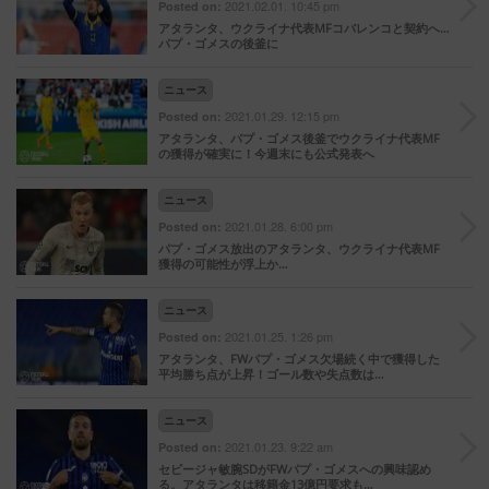
2021.02.01. 10:45 pm
Posted on:
アタランタ、ウクライナ代表MFコバレンコと契約へ…
パプ・ゴメスの後釜に
ニュース
2021.01.29. 12:15 pm
Posted on:
アタランタ、パプ・ゴメス後釜でウクライナ代表MF
の獲得が確実に！今週末にも公式発表へ
ニュース
2021.01.28. 6:00 pm
Posted on:
パプ・ゴメス放出のアタランタ、ウクライナ代表MF
獲得の可能性が浮上か…
ニュース
2021.01.25. 1:26 pm
Posted on:
アタランタ、FWパプ・ゴメス欠場続く中で獲得した
平均勝ち点が上昇！ゴール数や失点数は…
ニュース
2021.01.23. 9:22 am
Posted on:
セビージャ敏腕SDがFWパプ・ゴメスへの興味認め
る。アタランタは移籍金13億円要求も…