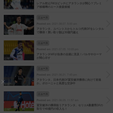
レアル控えFWヨビッチにアタランタが関心？プレミ
ア移籍噂のエース後釜候補
ニュース
2021.08.07. 5:00 am
Posted on:
アタランタ、ユベントスからトルコ代表DFをレンタル
で獲得！買い取り額は30億円越え
ニュース
2021.07.05. 10:05 pm
Posted on:
アタランタMFが自身の去就に言及！バルサやローマ
が関心示す
ニュース
2021.06.21. 7:45 pm
Posted on:
アタランタ、日本代表DF冨安健洋獲得に向けて前進
か。ボローニャと高度な交渉中
ニュース
2021.06.05. 11:57 am
Posted on:
冨安健洋の獲得狙うアタランタ、セリエA最優秀DFの
取引で40億円の収入も！