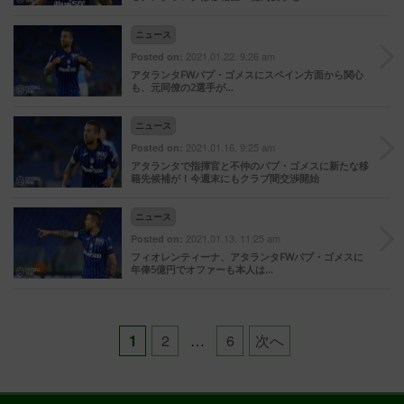
ニュース
2021.01.22. 9:26 am
Posted on:
アタランタFWパプ・ゴメスにスペイン方面から関心
も、元同僚の2選手が…
ニュース
2021.01.16. 9:25 am
Posted on:
アタランタで指揮官と不仲のパプ・ゴメスに新たな移
籍先候補が！今週末にもクラブ間交渉開始
ニュース
2021.01.13. 11:25 am
Posted on:
フィオレンティーナ、アタランタFWパプ・ゴメスに
年俸5億円でオファーも本人は…
Posts
1
2
…
6
次へ
pagination