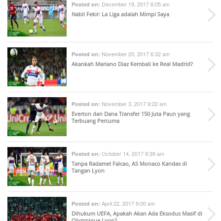
December 19, 2017 6:05 am
Posted on:
Nabil Fekir: La Liga adalah Mimpi Saya
November 20, 2017 6:32 am
Posted on:
Akankah Mariano Diaz Kembali ke Real Madrid?
November 3, 2017 9:22 am
Posted on:
Everton dan Dana Transfer 150 Juta Paun yang
Terbuang Percuma
October 14, 2017 9:39 am
Posted on:
Tanpa Radamel Falcao, AS Monaco Kandas di
Tangan Lyon
April 22, 2017 9:00 am
Posted on:
Dihukum UEFA, Apakah Akan Ada Eksodus Masif di
Olympique Lyon?