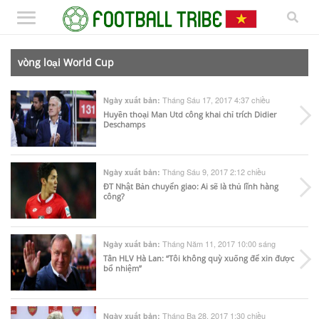
vòng loại World Cup
Tháng Sáu 17, 2017 4:37 chiều
Ngày xuất bản:
Huyền thoại Man Utd công khai chỉ trích Didier
Deschamps
Tháng Sáu 9, 2017 2:12 chiều
Ngày xuất bản:
ĐT Nhật Bản chuyển giao: Ai sẽ là thủ lĩnh hàng
công?
Tháng Năm 11, 2017 10:00 sáng
Ngày xuất bản:
Tân HLV Hà Lan: “Tôi không quỳ xuống để xin được
bổ nhiệm”
Tháng Ba 28, 2017 1:30 chiều
Ngày xuất bản: