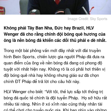
Image Credit: Sky Sports
Không phải Tây Ban Nha, Đức hay Brazil, HLV
Wenger đã cho rằng chính đội bóng quê hương của
ông là nền bóng đá khiến các đối thủ phải e dè nhất.
Trong một bài phỏng vấn mới đây nhất với đài truyền
hình Bein Sports, chiến lược gia người Pháp đã đưa ra
quan điểm của ông về nền bóng đá đang có phong độ
tuyệt vời nhất hiện nay. Không rõ là có phải hơi thiên vị
đội bóng quê nhà hay không nhưng giáo sư đã chọn
chính ĐT Pháp để trả lời cho câu hỏi này.
HLV Wenger cho biết: “Với tôi, thế lực sắp tới thống trị
bóng đá quốc tế chính là đội tuyển Pháp. Họ sở hữu rất
nhiều tài năng. Nhìn ở xó xỉnh nào cũng thấy nhân tài
có thể chơi cho tuyển quốc gia. Khi bạn nhìn vào những