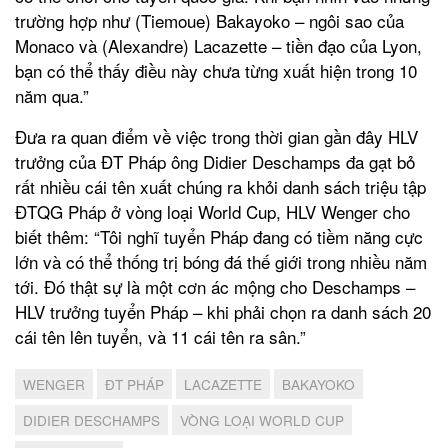
trường hợp như (Tiemoue) Bakayoko – ngôi sao của
Monaco và (Alexandre) Lacazette – tiền đạo của Lyon,
bạn có thể thấy điều này chưa từng xuất hiện trong 10
năm qua.”
Đưa ra quan điểm về việc trong thời gian gần đây HLV
trưởng của ĐT Pháp ông Didier Deschamps đa gạt bỏ
rất nhiều cái tên xuất chúng ra khỏi danh sách triệu tập
ĐTQG Pháp ở vòng loại World Cup, HLV Wenger cho
biết thêm: “Tôi nghĩ tuyển Pháp đang có tiềm năng cực
lớn và có thể thống trị bóng đá thế giới trong nhiều năm
tới. Đó thật sự là một cơn ác mộng cho Deschamps –
HLV trưởng tuyển Pháp – khi phải chọn ra danh sách 20
cái tên lên tuyển, và 11 cái tên ra sân.”
WENGER
ĐT PHÁP
LACAZETTE
BAKAYOKO
DIDIER DESCHAMPS
VÒNG LOẠI WORLD CUP