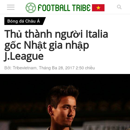
Bóng đá Châu Á
Thủ thành người Italia
gốc Nhật gia nhập
J.League
Bởi:
Tribevietnam
,
Tháng Ba 28, 2017 2:50 chiều