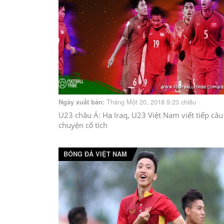
Tháng Một 20, 2018 9:23 chiều
Ngày xuất bản:
U23 châu Á: Hạ Iraq, U23 Việt Nam viết tiếp câu
chuyện cổ tích
BÓNG ĐÁ VIỆT NAM