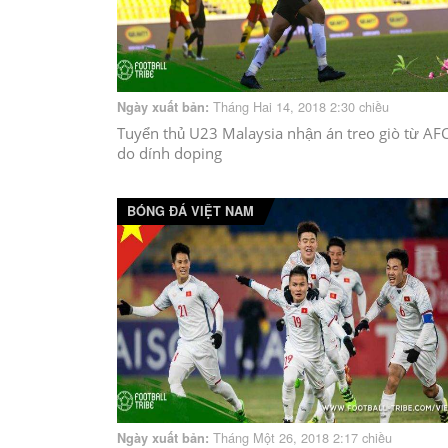
Tháng Hai 14, 2018 2:30 chiều
Ngày xuất bản:
Tuyển thủ U23 Malaysia nhận án treo giò từ AF
do dính doping
BÓNG ĐÁ VIỆT NAM
Tháng Một 26, 2018 2:17 chiều
Ngày xuất bản: