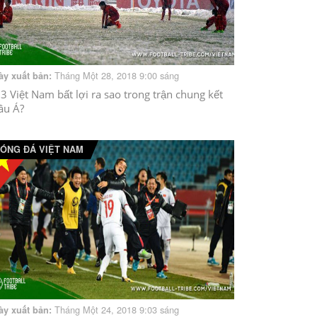
Tháng Một 28, 2018 9:00 sáng
ày xuất bản:
3 Việt Nam bất lợi ra sao trong trận chung kết
âu Á?
ÓNG ĐÁ VIỆT NAM
Tháng Một 24, 2018 9:03 sáng
ày xuất bản: