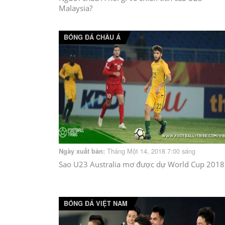
Malaysia?
BÓNG ĐÁ CHÂU Á
Tháng Một 14, 2018 7:00 sáng
Ngày xuất bản:
Sao U23 Australia mơ được dự World Cup 2018
BÓNG ĐÁ VIỆT NAM