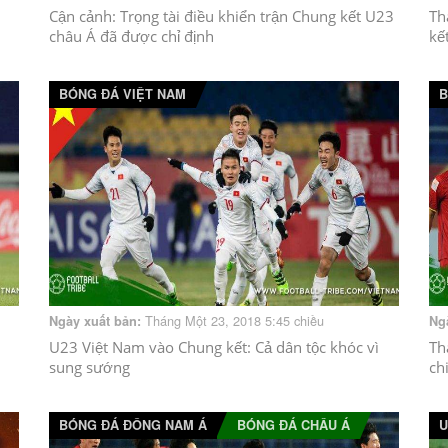
Cận cảnh: Trọng tài điều khiển trận Chung kết U23
Th
châu Á đã được chỉ định
kế
BÓNG ĐÁ VIỆT NAM
B
Tháng Một 23, 2018 5:45 chiều
Ngày xuất bản:
Ng
U23 Việt Nam vào Chung kết: Cả dân tộc khóc vì
Th
sung sướng
ch
BÓNG ĐÁ ĐÔNG NAM Á
BÓNG ĐÁ CHÂU Á
U