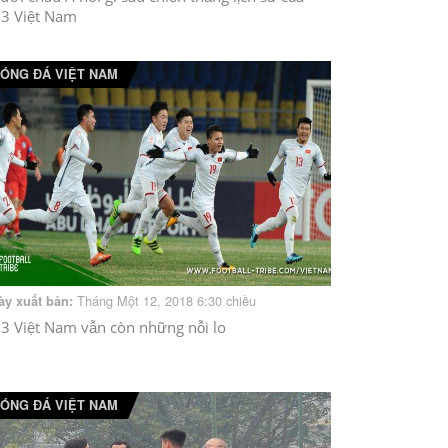
3 Việt Nam
ÓNG ĐÁ VIỆT NAM
Tháng Một 12, 2018 6:30 chiều
ày xuất bản:
3 Việt Nam vẫn còn những nỗi lo
ÓNG ĐÁ VIỆT NAM