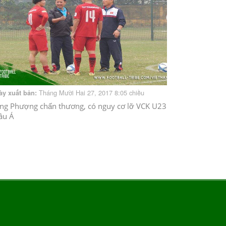
Tháng Mười Hai 27, 2017 8:05 chiều
ày xuất bản:
ng Phượng chấn thương, có nguy cơ lỡ VCK U23
âu Á