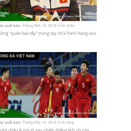
Tháng Một 19, 2018 3:44 chiều
ày xuất bản:
ững “quân bài tẩy” trong tay HLV Park Hang-seo
ÓNG ĐÁ VIỆT NAM
Tháng Một 16, 2018 8:00 sáng
ày xuất bản:
ười châu Á nói gì sau chiến thắng lịch sử của