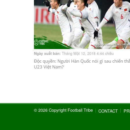
Tháng Một 12, 2018 4:44 chiều
Ngày xuất bản:
Độc quyền: Người Hàn Quốc nói gì sau chiến th
U23 Việt Nam?
© 2026 Copyright Football Tribe
CONTACT
PR