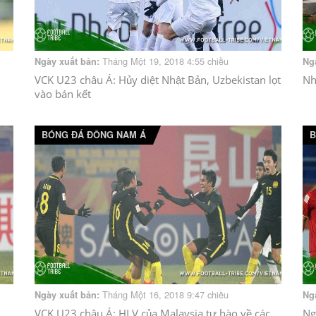
Tháng Một 19, 2018 4:55 chiều
Ngày xuất bản:
Ng
VCK U23 châu Á: Hủy diệt Nhật Bản, Uzbekistan lọt
Nh
vào bán kết
BÓNG ĐÁ ĐÔNG NAM Á
B
Tháng Một 16, 2018 9:47 chiều
Ngày xuất bản:
Ng
VCK U23 châu Á: HLV của Malaysia tự hào về các
Ng