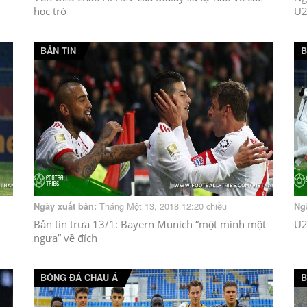
học trò
U2
BẢN TIN
B
Tháng Một 13, 2018 12:20 chiều
Ngày xuất bản:
Ng
Bản tin trưa 13/1: Bayern Munich “một mình một
U2
ngựa” về đích
BÓNG ĐÁ CHÂU Á
B