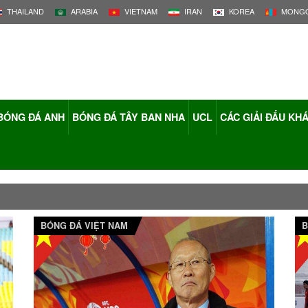
THAILAND
ARABIA
VIETNAM
IRAN
KOREA
MONGO
BÓNG ĐÁ ANH
BÓNG ĐÁ TÂY BAN NHA
UCL
CÁC GIẢI ĐẤU KH
BÓNG ĐÁ VIỆT NAM
B