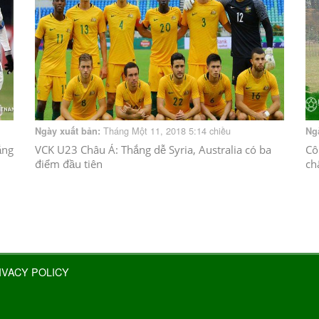
Tháng Một 11, 2018 5:14 chiều
Ngày xuất bản:
Ng
ắng
VCK U23 Châu Á: Thắng dễ Syria, Australia có ba
Cô
điểm đầu tiên
ch
IVACY POLICY