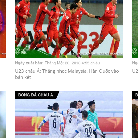
Tháng Một 20, 2018 4:55 chiều
Ngày xuất bản:
Ng
U23 châu Á: Thắng nhọc Malaysia, Hàn Quốc vào
U2
bán kết
BÓNG ĐÁ CHÂU Á
B