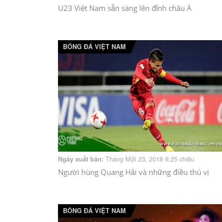
U23 Việt Nam sẵn sàng lên đỉnh châu Á
BÓNG ĐÁ VIỆT NAM
Tháng Một 23, 2018 6:25 chiều
Ngày xuất bản:
Người hùng Quang Hải và những điều thú vị
BÓNG ĐÁ VIỆT NAM