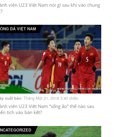
ành viên U23 Việt Nam nói gì sau khi vào chung
t?
ÓNG ĐÁ VIỆT NAM
Tháng Một 21, 2018 3:40 chiều
ày xuất bản:
ành viên U23 Việt Nam “sống ảo” thế nào sau
iến tích vào bán kết?
NCATEGORIZED