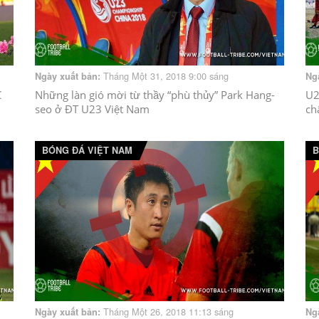
Tháng Một 31, 2018 9:00 sáng
Ngày xuất bản:
Ng
C
Những làn gió mời từ thầy “phù thủy” Park Hang-
U2
seo ở ĐT U23 Việt Nam
ch
BÓNG ĐÁ VIỆT NAM
B
Tháng Một 26, 2018 11:13 sáng
Ngày xuất bản:
Ng