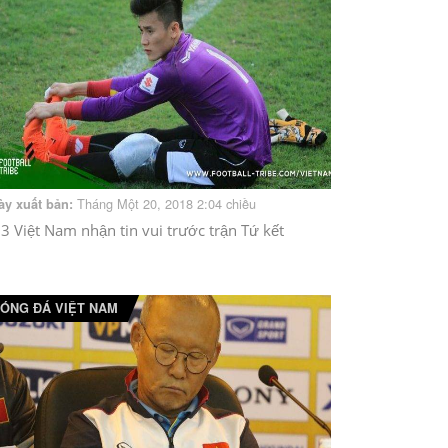
Tháng Một 20, 2018 2:04 chiều
ày xuất bản:
3 Việt Nam nhận tin vui trước trận Tứ kết
ÓNG ĐÁ VIỆT NAM