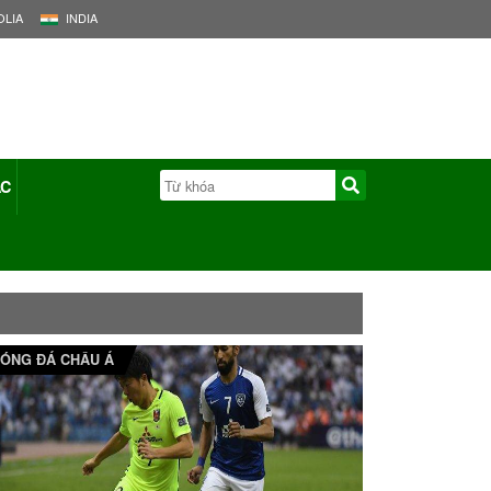
LIA
INDIA
ÁC
ÓNG ĐÁ CHÂU Á