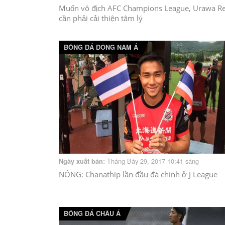
Muốn vô địch AFC Champions League, Urawa R
cần phải cải thiện tâm lý
BÓNG ĐÁ ĐÔNG NAM Á
Tháng Bảy 29, 2017 10:41 sáng
Ngày xuất bản:
NÓNG: Chanathip lần đầu đá chính ở J League
BÓNG ĐÁ CHÂU Á