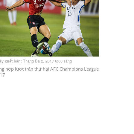
Tháng Ba 2, 2017 6:00 sáng
ày xuất bản:
ng hợp lượt trận thứ hai AFC Champions League
17