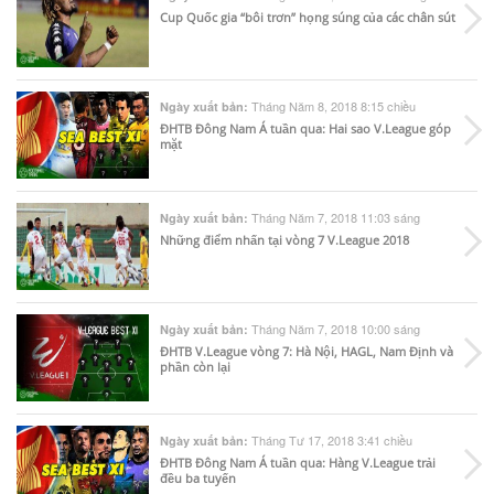
Cup Quốc gia “bôi trơn” họng súng của các chân sút
Tháng Năm 8, 2018 8:15 chiều
Ngày xuất bản:
ĐHTB Đông Nam Á tuần qua: Hai sao V.League góp
mặt
Tháng Năm 7, 2018 11:03 sáng
Ngày xuất bản:
Những điểm nhấn tại vòng 7 V.League 2018
Tháng Năm 7, 2018 10:00 sáng
Ngày xuất bản:
ĐHTB V.League vòng 7: Hà Nội, HAGL, Nam Định và
phần còn lại
Tháng Tư 17, 2018 3:41 chiều
Ngày xuất bản:
ĐHTB Đông Nam Á tuần qua: Hàng V.League trải
đều ba tuyến