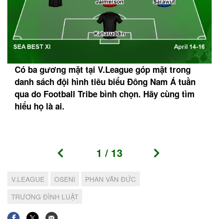
Có ba gương mặt tại V.League góp mặt trong
danh sách đội hình tiêu biểu Đông Nam Á tuần
qua do Football Tribe bình chọn. Hãy cùng tìm
hiểu họ là ai.
1
/
13
V.LEAGUE
OSENI
PHAN VĂN ĐỨC
TRƯƠNG ĐÌNH LUẬT