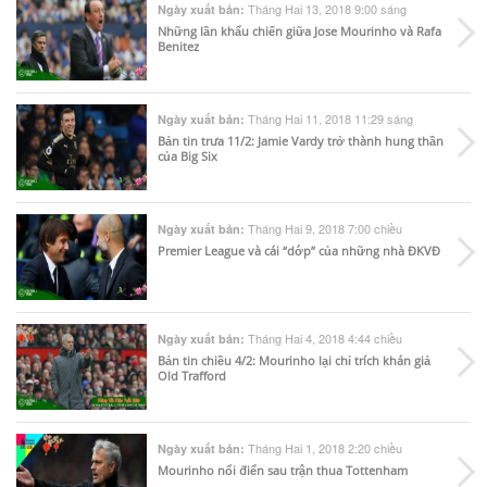
Tháng Hai 13, 2018 9:00 sáng
Ngày xuất bản:
Những lần khẩu chiến giữa Jose Mourinho và Rafa
Benitez
Tháng Hai 11, 2018 11:29 sáng
Ngày xuất bản:
Bản tin trưa 11/2: Jamie Vardy trở thành hung thần
của Big Six
Tháng Hai 9, 2018 7:00 chiều
Ngày xuất bản:
Premier League và cái “dớp” của những nhà ĐKVĐ
Tháng Hai 4, 2018 4:44 chiều
Ngày xuất bản:
Bản tin chiều 4/2: Mourinho lại chỉ trích khán giả
Old Trafford
Tháng Hai 1, 2018 2:20 chiều
Ngày xuất bản:
Mourinho nổi điển sau trận thua Tottenham