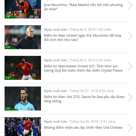
Jose Mourinho: “Real Madrid nên tìm một phương
án khác”
Tháng Ba 6, 2018 1:42 chiều
Ngày xuất bản:
Điểm tin Man United ngày 6/3: Mourinho đã thay
đổi tình thế như nào?
Tháng Ba 5, 2018 2:40 chiều
Ngày xuất bản:
Điểm tin Manchester United 5/3 : Tình hình lực
lượng Quỷ Đỏ trước thềm đại chiến Crystal Palace
Tháng Hai 27, 2018 9:50 sáng
Ngày xuất bản:
Điểm tin Man Utd 27/2: David De Gea yêu cầu được
tăng lương
Tháng Hai 26, 2018 12:51 sáng
Ngày xuất bản:
Những điểm nhấn sau đại chiến Man Utd-Chelsea