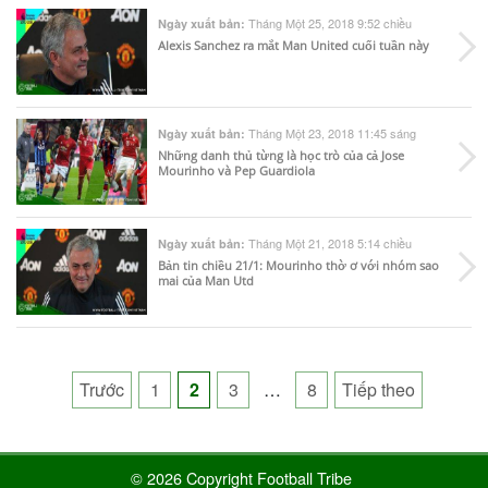
Tháng Một 25, 2018 9:52 chiều
Ngày xuất bản:
Alexis Sanchez ra mắt Man United cuối tuần này
Tháng Một 23, 2018 11:45 sáng
Ngày xuất bản:
Những danh thủ từng là học trò của cả Jose
Mourinho và Pep Guardiola
Tháng Một 21, 2018 5:14 chiều
Ngày xuất bản:
Bản tin chiều 21/1: Mourinho thờ ơ với nhóm sao
mai của Man Utd
Posts
Trước
1
2
3
…
8
Tiếp theo
pagination
© 2026 Copyright Football Tribe