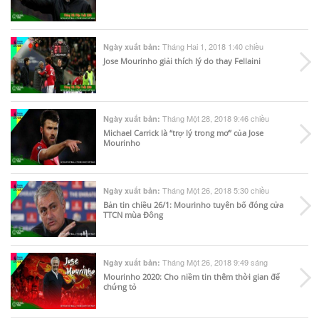
Tháng Hai 1, 2018 1:40 chiều
Ngày xuất bản:
Jose Mourinho giải thích lý do thay Fellaini
Tháng Một 28, 2018 9:46 chiều
Ngày xuất bản:
Michael Carrick là “trợ lý trong mơ” của Jose
Mourinho
Tháng Một 26, 2018 5:30 chiều
Ngày xuất bản:
Bản tin chiều 26/1: Mourinho tuyên bố đóng cửa
TTCN mùa Đông
Tháng Một 26, 2018 9:49 sáng
Ngày xuất bản:
Mourinho 2020: Cho niềm tin thêm thời gian để
chứng tỏ