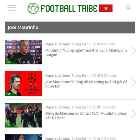
Jose Mourinho
Tháng Ba 17, 2018 3:57 chiều
Ngày xuất bản:
Mourinho “cuồng ngôn” sau thất bại ở Champions
League
Tháng Ba 14, 2018 9:33 sáng
Ngày xuất bản:
Jose Mourinho: “Chúng tôi có không quá 24 giờ để
buồn bã”
Tháng Ba 13, 2018 7:59 chiều
Ngày xuất bản:
Điểm tin Manchester United 13/3: Mourinho phản
bác De Boer
Tháng Ba 13, 2018 2:50 chiều
Ngày xuất bản: