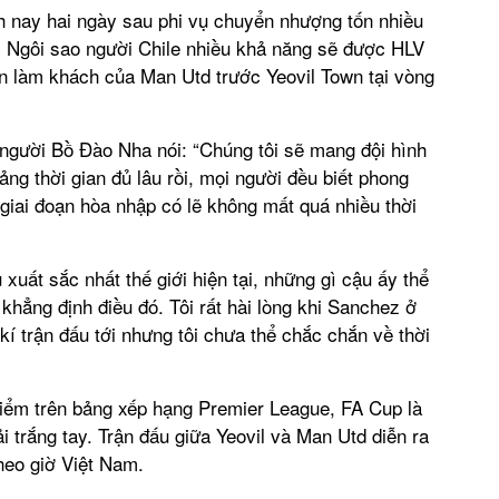
h nay hai ngày sau phi vụ chuyển nhượng tốn nhiều
 Ngôi sao người Chile nhiều khả năng sẽ được HLV
n làm khách của Man Utd trước Yeovil Town tại vòng
 người Bồ Đào Nha nói: “Chúng tôi sẽ mang đội hình
ng thời gian đủ lâu rồi, mọi người đều biết phong
giai đoạn hòa nhập có lẽ không mất quá nhiều thời
xuất sắc nhất thế giới hiện tại, những gì cậu ấy thể
 khẳng định điều đó. Tôi rất hài lòng khi Sanchez ở
kí trận đấu tới nhưng tôi chưa thể chắc chắn về thời
iểm trên bảng xếp hạng Premier League, FA Cup là
i trắng tay. Trận đấu giữa Yeovil và Man Utd diễn ra
heo giờ Việt Nam.