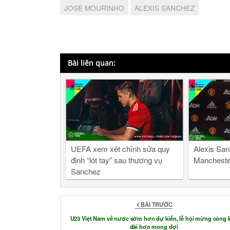
JOSE MOURINHO
ALEXIS SANCHEZ
Bài liên quan:
UEFA xem xét chỉnh sửa quy
Alexis San
định “lót tay” sau thương vụ
Mancheste
Sanchez
BÀI TRƯỚC
U23 Việt Nam về nước sớm hơn dự kiến, lễ hội mừng công 
dài hơn mong đợi