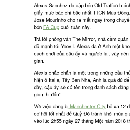
Alexis Sanchez đã cập bến Old Trafford các
giấy mực báo chí bậc nhất TTCN Mùa Đông.
Jose Mourinho cho ra mắt ngay trong chuyế
bốn
FA Cup
cuối tuần này.
Trả lời phỏng vấn The Mirror, nhà cầm quân
đủ mạnh tới Yeovil. Alexis đã ở Anh một khoả
cách chơi của cậu ấy và ngược lại, vậy nên 
gian.
Alexis chắc chắn là một trong những cầu thủ 
hiện ở Italia, Tây Ban Nha, Anh là quá đủ để
đây, cậu ấy sẽ có tên trong danh sách đăng 
gian thi đấu”.
Với việc đang bị
Manchester City
bỏ xa 12 đ
cơ hội tốt nhất để Quỷ Đỏ tránh khỏi mùa giả
vào lúc 2h55 ngày 27 tháng Một năm 2018 t