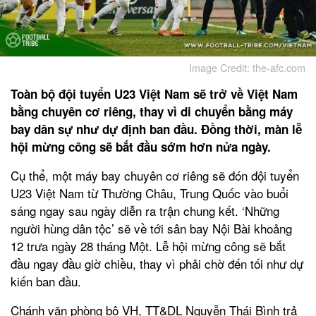
Image Credit: the-afc.com
Toàn bộ đội tuyển U23 Việt Nam sẽ trở về Việt Nam
bằng chuyên cơ riêng, thay vì di chuyển bằng máy
bay dân sự như dự định ban đầu. Đồng thời, màn lễ
hội mừng công sẽ bắt đầu sớm hơn nửa ngày.
Cụ thể, một máy bay chuyên cơ riêng sẽ đón đội tuyển
U23 Việt Nam từ Thường Châu, Trung Quốc vào buổi
sáng ngay sau ngày diễn ra trận chung kết. ‘Những
người hùng dân tộc’ sẽ về tới sân bay Nội Bài khoảng
12 trưa ngày 28 tháng Một. Lễ hội mừng công sẽ bắt
đầu ngay đầu giờ chiều, thay vì phải chờ đến tối như dự
kiến ban đầu.
Chánh văn phòng bộ VH, TT&DL Nguyễn Thái Bình trả