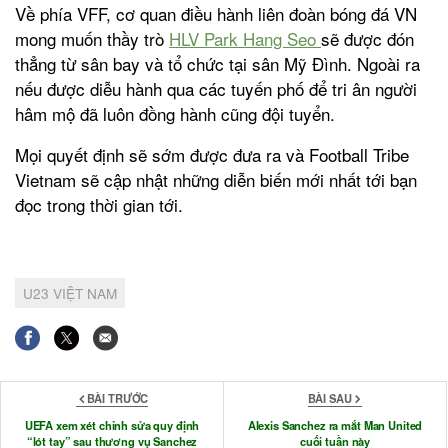
Về phía VFF, cơ quan điều hành liên đoàn bóng đá VN
mong muốn thầy trò
HLV Park Hang Seo
sẽ được đón
thẳng từ sân bay và tổ chức tại sân Mỹ Đình. Ngoài ra
nếu được diễu hành qua các tuyến phố để tri ân người
hâm mộ đã luôn đồng hành cũng đội tuyển.
Mọi quyết định sẽ sớm được đưa ra và Football Tribe
Vietnam sẽ cập nhật những diễn biến mới nhất tới bạn
đọc trong thời gian tới.
U23 VIỆT NAM
BÀI TRƯỚC
BÀI SAU
UEFA xem xét chỉnh sửa quy định
Alexis Sanchez ra mắt Man United
“lót tay” sau thương vụ Sanchez
cuối tuần này