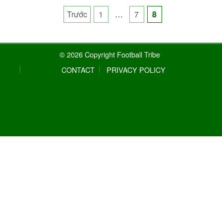
Posts
Trước
1
…
7
8
pagination
© 2026 Copyright Football Tribe
CONTACT
PRIVACY POLICY