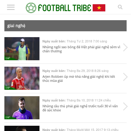
giải nghệ
Tháng Tư 2, 2018 7:00 sáng
Ngày xuất bản:
Những ngôi sao bóng đá Việt phải giải nghệ sớm vì
chấn thương
Tháng Ba 29, 2018 8:26 sáng
Ngày xuất bản:
Arjen Robben úp mở khả năng giải nghệ khi kết
thúc mùa giải
Tháng Ba 10, 2018 11:24 chiều
Ngày xuất bản:
Những cầu thủ phải giải nghệ trước tuổi 30 vì vấn
đề sức khỏe
Tháng Mười Một 15, 2017 9:13 chiều
Ngày xuất bản: