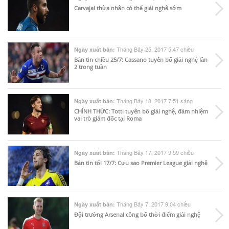
Carvajal thừa nhận có thể giải nghệ sớm
Tháng Bảy 25, 2017 5:47 chiều
Ngày xuất bản:
Bản tin chiều 25/7: Cassano tuyên bố giải nghệ lần
2 trong tuần
Tháng Bảy 18, 2017 7:51 sáng
Ngày xuất bản:
CHÍNH THỨC: Totti tuyên bố giải nghệ, đảm nhiệm
vai trò giám đốc tại Roma
Tháng Bảy 17, 2017 9:59 chiều
Ngày xuất bản:
Bản tin tối 17/7: Cựu sao Premier League giải nghệ
Tháng Bảy 7, 2017 9:04 chiều
Ngày xuất bản:
Đội trưởng Arsenal công bố thời điểm giải nghệ