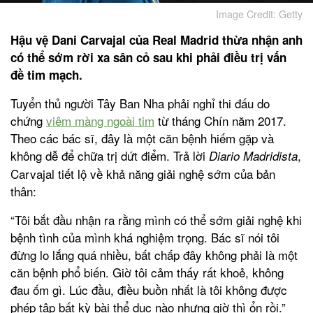
Image Credit: Getty
Hậu vệ Dani Carvajal của Real Madrid thừa nhận anh
có thể sớm rời xa sân cỏ sau khi phải điều trị vấn
đề tim mạch.
Tuyển thủ người Tây Ban Nha phải nghỉ thi đấu do
chứng
viêm màng ngoài tim
từ tháng Chín năm 2017.
Theo các bác sĩ, đây là một căn bệnh hiếm gặp và
không dễ để chữa trị dứt điểm. Trả lời
,
Diario Madridista
Carvajal tiết lộ về khả năng giải nghệ sớm của bản
thân:
“Tôi bắt đầu nhận ra rằng mình có thể sớm giải nghệ khi
bệnh tình của mình khá nghiệm trọng. Bác sĩ nói tôi
đừng lo lắng quá nhiều, bất chấp đây không phải là một
căn bệnh phổ biến. Giờ tôi cảm thấy rất khoẻ, không
đau ốm gì. Lúc đầu, điều buồn nhất là tôi không được
phép tập bất kỳ bài thể dục nào nhưng giờ thì ổn rồi.”