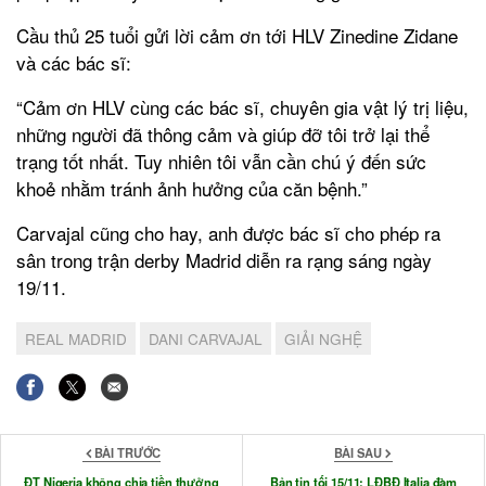
Cầu thủ 25 tuổi gửi lời cảm ơn tới HLV Zinedine Zidane
và các bác sĩ:
“Cảm ơn HLV cùng các bác sĩ, chuyên gia vật lý trị liệu,
những người đã thông cảm và giúp đỡ tôi trở lại thể
trạng tốt nhất. Tuy nhiên tôi vẫn cần chú ý đến sức
khoẻ nhằm tránh ảnh hưởng của căn bệnh.”
Carvajal cũng cho hay, anh được bác sĩ cho phép ra
sân trong trận derby Madrid diễn ra rạng sáng ngày
19/11.
REAL MADRID
DANI CARVAJAL
GIẢI NGHỆ
BÀI TRƯỚC
BÀI SAU
ĐT Nigeria không chia tiền thưởng
Bản tin tối 15/11: LĐBĐ Italia đàm