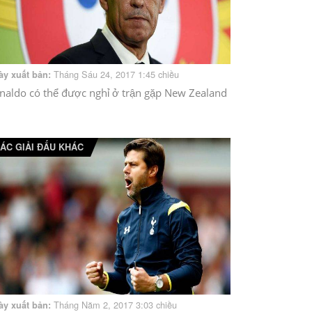
Tháng Sáu 24, 2017 1:45 chiều
ày xuất bản:
naldo có thể được nghỉ ở trận gặp New Zealand
ÁC GIẢI ĐẤU KHÁC
Tháng Năm 2, 2017 3:03 chiều
ày xuất bản: