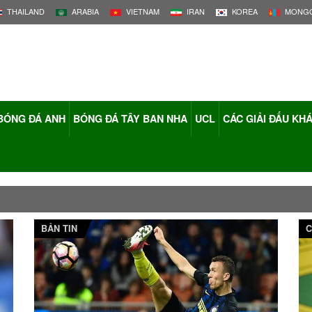
THAILAND
ARABIA
VIETNAM
IRAN
KOREA
MONGO
BÓNG ĐÁ ANH
BÓNG ĐÁ TÂY BAN NHA
UCL
CÁC GIẢI ĐẤU KH
BẢN TIN
C