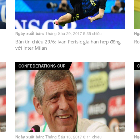
Tháng Sáu 29, 2017 5:35 chiều
Ngày xuất bản:
Ng
Bản tin chiều 29/6: Ivan Perisic gia hạn hợp đồng
Ro
với Inter Milan
CONFEDERATIONS CUP
C
Tháng Sáu 13, 2017 8:11 chiều
Ngày xuất bản:
Ng