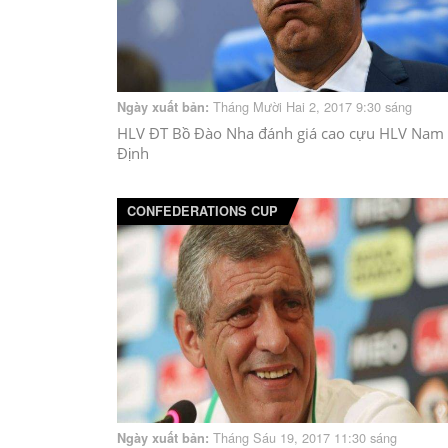
Tháng Mười Hai 2, 2017 9:30 sáng
Ngày xuất bản:
HLV ĐT Bồ Đào Nha đánh giá cao cựu HLV Nam
Định
CONFEDERATIONS CUP
Tháng Sáu 19, 2017 11:30 sáng
Ngày xuất bản: