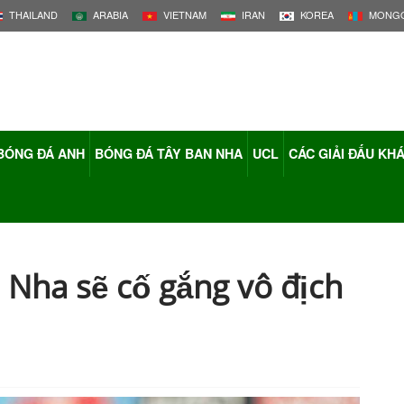
THAILAND
ARABIA
VIETNAM
IRAN
KOREA
MONGO
BÓNG ĐÁ ANH
BÓNG ĐÁ TÂY BAN NHA
UCL
CÁC GIẢI ĐẤU KH
 Nha sẽ cố gắng vô địch