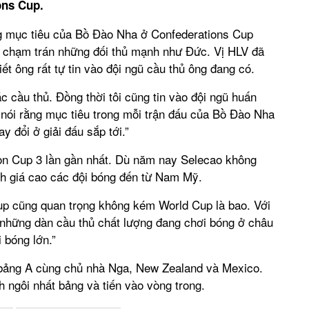
ons Cup.
g mục tiêu của Bồ Đào Nha ở Confederations Cup
ải chạm trán những đối thủ mạnh như Đức. Vị HLV đã
 ông rất tự tin vào đội ngũ cầu thủ ông đang có.
c cầu thủ. Đồng thời tôi cũng tin vào đội ngũ huấn
 nói rằng mục tiêu trong mỗi trận đấu của Bồ Đào Nha
y đổi ở giải đấu sắp tới.”
tion Cup 3 lần gần nhất. Dù năm nay Selecao không
h giá cao các đội bóng đến từ Nam Mỹ.
up cũng quan trọng không kém World Cup là bao. Với
u những dàn cầu thủ chất lượng đang chơi bóng ở châu
 bóng lớn.”
bảng A cùng chủ nhà Nga, New Zealand và Mexico.
 ngôi nhất bảng và tiến vào vòng trong.