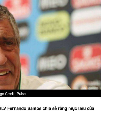
ge Credit: Pulse
 HLV Fernando Santos chia sẻ rằng mục tiêu của