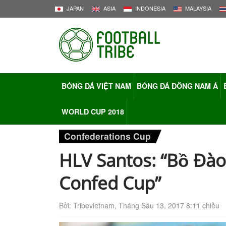
JAPAN
ASIA
INDONESIA
MALAYSIA
BÓNG ĐÁ VIỆT NAM
BÓNG ĐÁ ĐÔNG NAM Á
WORLD CUP 2018
Confederations Cup
HLV Santos: “Bồ Đào
Confed Cup”
Bởi:
Tribevietnam
,
Tháng Sáu 13, 2017 8:11 chiều