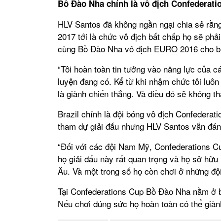
Bồ Đào Nha chính là vô địch Confederati
HLV Santos đã không ngần ngại chia sẻ rằn
2017 tới là chức vô địch bất chấp họ sẽ ph
cùng Bồ Đào Nha vô địch EURO 2016 cho biết
“Tôi hoàn toàn tin tưởng vào năng lực của cá
luyện đang có. Kể từ khi nhậm chức tôi luôn
là giành chiến thắng. Và điều đó sẽ không tha
Brazil chính là đội bóng vô địch Confedera
tham dự giải đấu nhưng HLV Santos vẫn đán
“Đối với các đội Nam Mỹ, Confederations C
họ giải đấu này rất quan trọng và họ sở hữ
Âu. Và một trong số họ còn chơi ở những đội
Tại Confederations Cup Bồ Đào Nha nằm ở 
Nếu chơi đúng sức họ hoàn toàn có thể giành