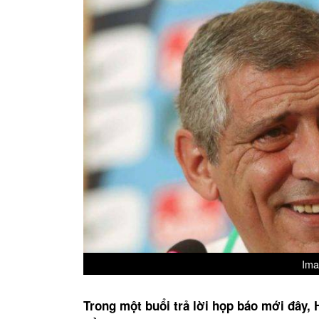
Ima
Trong một buổi trả lời họp báo mới đây,