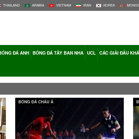
THAILAND
ARABIA
VIETNAM
IRAN
KOREA
MONGO
BÓNG ĐÁ ANH
BÓNG ĐÁ TÂY BAN NHA
UCL
CÁC GIẢI ĐẤU KH
BÓNG ĐÁ CHÂU Á
B