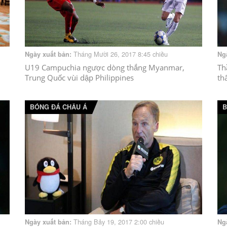
Tháng Mười 26, 2017 8:45 chiều
Ngày xuất bản:
Ng
U19 Campuchia ngược dòng thắng Myanmar,
Th
Trung Quốc vùi dập Philippines
th
BÓNG ĐÁ CHÂU Á
B
Tháng Bảy 19, 2017 2:00 chiều
Ngày xuất bản:
Ng