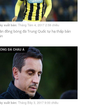
Tháng Tám 4, 2017 2:58 chiều
ày xuất bản:
ần đồng bóng đá Trung Quốc tự hạ thấp bản
ân
ÓNG ĐÁ CHÂU Á
Tháng Bảy 3, 2017 9:00 chiều
ày xuất bản: