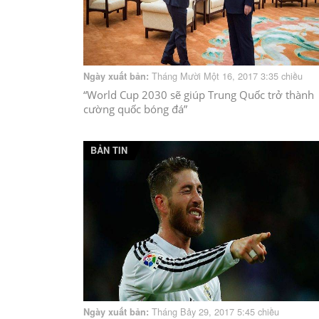
Tháng Mười Một 16, 2017 3:35 chiều
Ngày xuất bản:
“World Cup 2030 sẽ giúp Trung Quốc trở thành
cường quốc bóng đá”
BẢN TIN
Tháng Bảy 29, 2017 5:45 chiều
Ngày xuất bản: