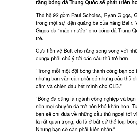
rằng bóng đá Trung Quốc sẽ phát triển hơ
Thế hệ 92 gồm Paul Scholes, Ryan Giggs, Ga
trong một sự kiện quảng bá của hãng Ballr. V
Giggs đã “mách nước” cho bóng đá Trung Quố
trẻ.
Cựu tiền vệ Butt cho rằng song song với nh
cungx phải chú ý tới các cầu thủ trẻ hơn.
“Trong mỗi một đội bóng thành công bạn có 
nhưng bạn vẫn cần phải có những cầu thủ đi
cảm và chiến đấu hết mình cho CLB.”
“Bóng đá cũng là ngành công nghiệp và bạn p
nên mọi chuyện đã trở nên khó khăn hơn. Tuy
bạn sẽ chỉ đưa về những cầu thủ ngoại tới vì
là rất quan trọng, dù là ở bất cứ thể loại bó
Nhưng bạn sẽ cần phải kiên nhẫn.”