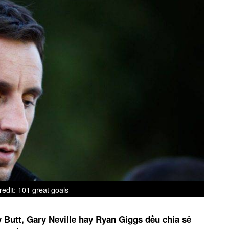
edit: 101 great goals
 Butt, Gary Neville hay Ryan Giggs đều chia sẻ