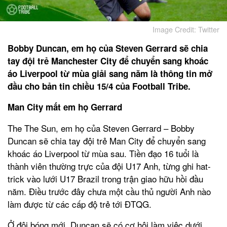
Image Credit: Twitter
Bobby Duncan, em họ của Steven Gerrard sẽ chia
tay đội trẻ Manchester City để chuyển sang khoác
áo Liverpool từ mùa giải sang năm là thông tin mở
đầu cho bản tin chiều 15/4 của Football Tribe.
Man City mất em họ Gerrard
The The Sun, em họ của Steven Gerrard – Bobby
Duncan sẽ chia tay đội trẻ Man City để chuyển sang
khoác áo Liverpool từ mùa sau. Tiền đạo 16 tuổi là
thành viên thường trực của đội U17 Anh, từng ghi hat-
trick vào lưới U17 Brazil trong trận giao hữu hồi đầu
năm. Điều trước đây chưa một cầu thủ người Anh nào
làm được từ các cấp độ trẻ tới ĐTQG.
Ở đội bóng mới, Duncan sẽ có cơ hội làm việc dưới