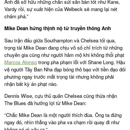
Anh đã sở hữu những chân sút săn bàn tốt như Kane,
Vardy rồi, sự xuất hiện của Welbeck sẽ mang lại nét
chấm phá.”
Mike Dean hứng thịnh nộ từ truyền thông Anh
Sau trận đấu giữa Southampton và Chelsea tối qua,
trọng tài Mike Dean đang chịu vô số chỉ trích từ những
chuyên gia cũng như người hâm mộ khi không thổi phạt
Marcos Alonso
trong pha phạm lỗi với Shane Long. Hậu
vệ người Tây Ban Nha đạp bóng thô bạo với tiền đạo đối
phương ngay trước mắt trọng tài nhưng không phải
nhận bất kỳ án phạt nào.
Dennis Wise, cựu thủ quân Chelsea cũng thừa nhận
The Blues đã hưởng lợi từ Mike Dean:
“Chắc Mike Dean là một người thích đùa. Ông ta đứng
ngay đó, nhìn thẳng vào pha va chạm rồi quay đi như
không có gì xảy ra.”