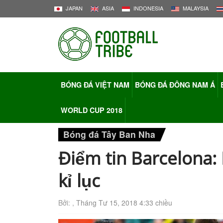
JAPAN
ASIA
INDONESIA
MALAYSIA
BÓNG ĐÁ VIỆT NAM
BÓNG ĐÁ ĐÔNG NAM Á
WORLD CUP 2018
Bóng đá Tây Ban Nha
Điểm tin Barcelona: 
kỉ lục
Bởi: ,
Tháng Tư 15, 2018 4:33 chiều