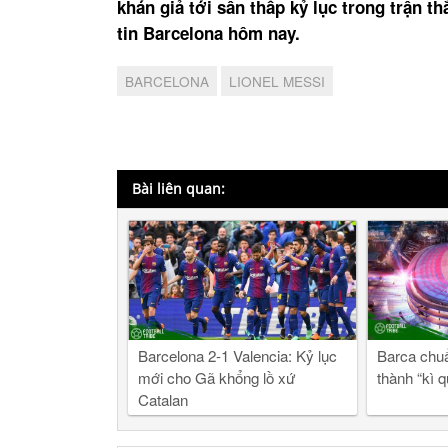
khán giả tới sân thấp kỷ lục trong trận t
tin Barcelona hôm nay.
BARCELONA
LIONEL MESSI
Bài liên quan:
Barcelona 2-1 Valencia: Kỷ lục
Barca chu
mới cho Gã khổng lồ xứ
thành “kì q
Catalan