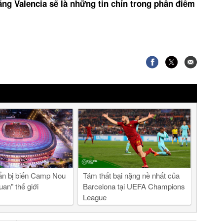
hắng Valencia sẽ là những tin chín trong phần điểm
ẩn bị biến Camp Nou
Tám thất bại nặng nề nhất của
uan” thế giới
Barcelona tại UEFA Champions
League