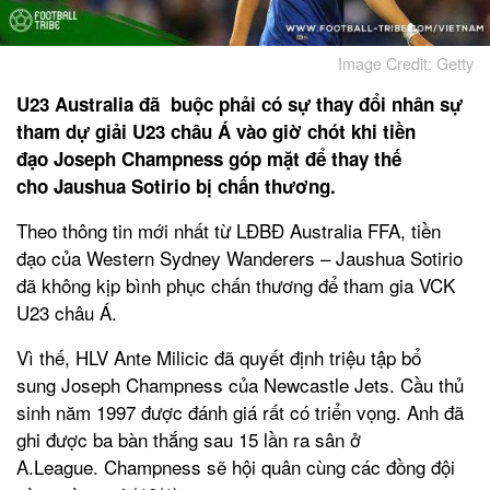
Image Credit: Getty
U23 Australia đã buộc phải có sự thay đổi nhân sự
tham dự giải U23 châu Á vào giờ chót khi tiền
đạo Joseph Champness góp mặt để thay thế
cho Jaushua Sotirio bị chấn thương.
Theo thông tin mới nhất từ LĐBĐ Australia FFA, tiền
đạo của Western Sydney Wanderers – Jaushua Sotirio
đã không kịp bình phục chấn thương để tham gia VCK
U23 châu Á.
Vì thế, HLV Ante Milicic đã quyết định triệu tập bổ
sung Joseph Champness của Newcastle Jets. Cầu thủ
sinh năm 1997 được đánh giá rất có triển vọng. Anh đã
ghi được ba bàn thắng sau 15 lần ra sân ở
A.League. Champness sẽ hội quân cùng các đồng đội