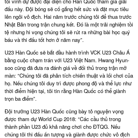
tôi vinh dự được đại diện cho Hàn Quốc tham gia giải
đấu này. Đội bóng sẽ cố gắng hết sức và đặt mục tiêu
lên ngôi vô địch. Hai năm trước chúng tôi để thua trước
Nhật Bản trong trận chung kết. Đó là một trải nghiệm tồi
tệ nhưng hi vọng chúng tôi sẽ rút ra những bài học quý
báu và thi đấu tốt hơn ở năm nay”.
U23 Hàn Quốc sẽ bắt đầu hành trình VCK U23 Châu Á
bằng cuộc chạm trán với U23 Việt Nam. Hwang Hyun-
soo cũng đã đưa ra đánh giá về đối thủ trong trận mở
màn: “Chúng tôi đã phân tích chiến thuật và lối chơi của
họ. Nếu chúng tôi duy trì được phong độ và thể lực như
thời điểm hiện tại, tôi tin rằng Hàn Quốc có thể giành
trọn ba điểm”.
Đội trưởng U23 Hàn Quốc cũng bày tỏ nguyện vọng
được tham dự World Cup 2018: “Các cầu thủ trong
thành phần U23 đủ khả năng chơi cho ĐTQG. Nếu
chúng tôi thi đấu ấn tượng và giành được chức vô địch