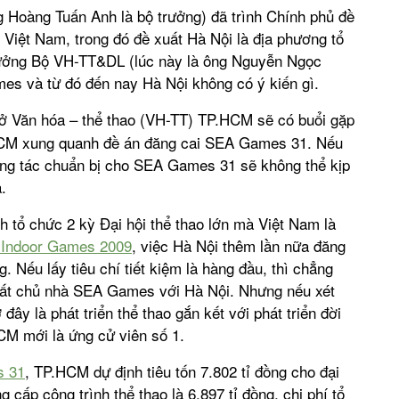
Hoàng Tuấn Anh là bộ trưởng) đã trình Chính phủ đề
Việt Nam, trong đó đề xuất Hà Nội là địa phương tổ
trưởng Bộ VH-TT&DL (lúc này là ông Nguyễn Ngọc
es và từ đó đến nay Hà Nội không có ý kiến gì.
Sở Văn hóa – thể thao (VH-TT) TP.HCM sẽ có buổi gặp
.HCM xung quanh đề án đăng cai SEA Games 31. Nếu
ng tác chuẩn bị cho SEA Games 31 sẽ không thể kịp
.
nh tổ chức 2 kỳ Đại hội thể thao lớn mà Việt Nam là
 Indoor Games 2009
, việc Hà Nội thêm lần nữa đăng
Nếu lấy tiêu chí tiết kiệm là hàng đầu, thì chẳng
suất chủ nhà SEA Games với Hà Nội. Nhưng nếu xét
đây là phát triển thể thao gắn kết với phát triển đời
CM mới là ứng cử viên số 1.
 31
, TP.HCM dự định tiêu tốn 7.802 tỉ đồng cho đại
g cấp công trình thể thao là 6.897 tỉ đồng, chi phí tổ