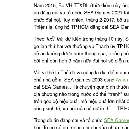
Năm 2015, Bộ VH-TT&DL (thời điểm này ông 
án đăng cai và tổ chức SEA Games 2021 tại 
chức đại hội. Tuy nhiên, tháng 2-2017, bộ 
Thiện) lại ủng hộ TP.HCM đăng cai SEA Gam
Theo
dự kiến trong tháng 10 này, 
Tuổi Trẻ,
gỡ lần thứ hai với thường vụ Thành ủy TP
đề án không được sớm thông qua, e rằng cô
bởi chỉ còn hơn 3 năm nữa đại hội sẽ diễn ra
Với vị thế là Thủ đô và cũng là địa điểm chí
chủ nhà gồm: SEA Games 2003 cùng
Asian
cai SEA Games… là chuyện quá bình thường. 
địa phương nào trong nước có thể “tranh” 
trên góc độ hiệu quả, mà hiệu quả lớn nhất ở 
sống kinh tế, xã hội của cả nước thì… TP.H
Trong đề án đăng cai và tổ chức
SEA Games
hội. Trong số đó, riêng chi phí sửa chữa, nân