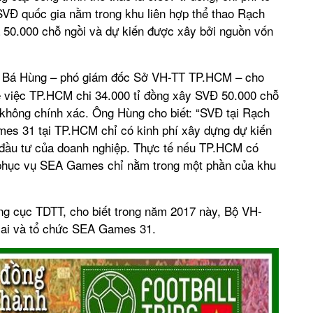
 SVĐ quốc gia nằm trong khu liên hợp thể thao Rạch
a 50.000 chỗ ngồi và dự kiến được xây bởi nguồn vốn
i Bá Hùng – phó giám đốc Sở VH-TT TP.HCM – cho
về việc TP.HCM chi 34.000 tỉ đồng xây SVĐ 50.000 chỗ
à không chính xác. Ông Hùng cho biết: “SVĐ tại Rạch
mes 31 tại TP.HCM chỉ có kinh phí xây dựng dự kiến
 đầu tư của doanh nghiệp. Thực tế nếu TP.HCM có
 phục vụ SEA Games chỉ nằm trong một phần của khu
g cục TDTT, cho biết trong năm 2017 này, Bộ VH-
cai và tổ chức SEA Games 31.