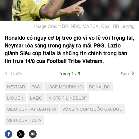
Image Credit: BR, NBC, MARCA, Goal, RB Leipzig
Ronaldo có nguy cơ bị treo giò vì vô lễ với trọng tài,
Neymar tỏa sáng trong ngày ra mắt PSG, Lazio
giành Siêu cúp Italia là những tin chính trong bản
tin trưa 14/8 của Football Tribe Vietnam.
Trước
Trang 1 / 6
Sau
NEYMAR
PSG
JOSE MOURINHO
RONALDO
LIGUE 1
LAZIO
VICTOR LINDELOF
SIÊU CÚP TÂY BAN NHA
VÒNG 1 CÚP QUỐC GIA ĐỨC
SIÊU CÚP ITALIA