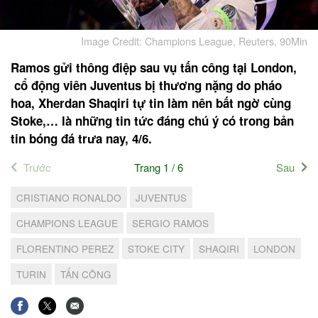
Image Credit: Champions League, Reuters, 90Min
Ramos gửi thông điệp sau vụ tấn công tại London,
cổ động viên Juventus bị thương nặng do pháo
hoa,
Xherdan Shaqiri tự tin làm nên bất ngờ cùng
Stoke,… là những tin tức đáng chú ý có trong bản
tin bóng đá trưa nay, 4/6.
Trước
Trang 1 / 6
Sau
CRISTIANO RONALDO
JUVENTUS
CHAMPIONS LEAGUE
SERGIO RAMOS
FLORENTINO PEREZ
STOKE CITY
SHAQIRI
LONDON
TURIN
TẤN CÔNG