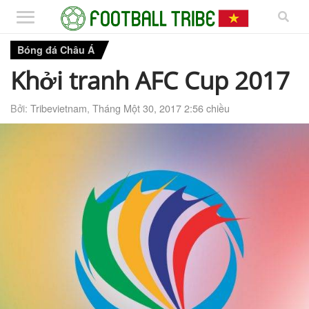
Bóng đá Châu Á
Khởi tranh AFC Cup 2017
Bởi:
Tribevietnam
,
Tháng Một 30, 2017 2:56 chiều