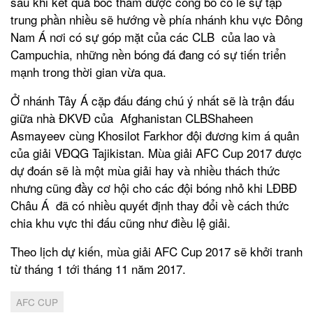
sau khi kết quả bốc thăm được công bố có lẽ sự tập
trung phần nhiều sẽ hướng về phía nhánh khu vực Đông
Nam Á nơi có sự góp mặt của các CLB của lao và
Campuchia, những nền bóng đá đang có sự tiến triển
mạnh trong thời gian vừa qua.
Ở nhánh Tây Á cặp đấu đáng chú ý nhất sẽ là trận đấu
giữa nhà ĐKVĐ của Afghanistan CLBShaheen
Asmayeev cùng Khosilot Farkhor đội đương kim á quân
của giải VĐQG Tajikistan. Mùa giải AFC Cup 2017 được
dự đoán sẽ là một mùa giải hay và nhiều thách thức
nhưng cũng đầy cơ hội cho các đội bóng nhỏ khi LĐBĐ
Châu Á đã có nhiều quyết định thay đổi về cách thức
chia khu vực thi đấu cũng như điều lệ giải.
Theo lịch dự kiến, mùa giải AFC Cup 2017 sẽ khởi tranh
từ tháng 1 tới tháng 11 năm 2017.
AFC CUP