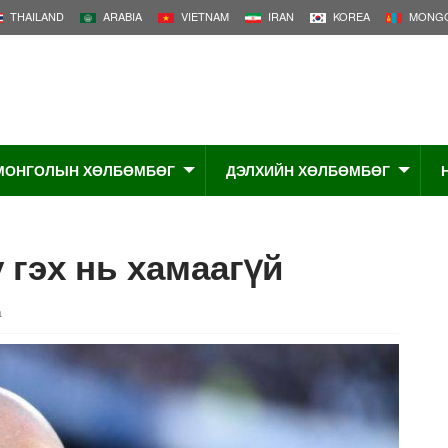
THAILAND
ARABIA
VIETNAM
IRAN
KOREA
MONGO
МОНГОЛЫН ХӨЛБӨМБӨГ
ДЭЛХИЙН ХӨЛБӨМБӨГ
 гэх нь хамаагүй
а