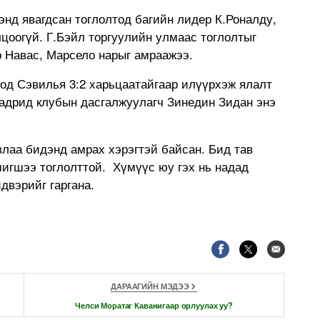
нд явагдсан тоглолтод багийн лидер К.Роналду,
цоогүй. Г.Бэйл торгуулийн улмаас тоглолтыг
р Навас, Марсело нарыг амраажээ.
тод Сэвилья 3:2 харьцаатайгаар илүүрхэж ялалт
Мадрид клубын дасгалжуулагч Зинедин Зидан энэ
лаа бидэнд амрах хэрэгтэй байсан. Бид тав
шигшээ тоглолттой. Хүмүүс юу гэх нь надад
двэрийг гаргана.
ДАРААГИЙН МЭДЭЭ
Челси Моратаг Каванигаар орлуулах уу?