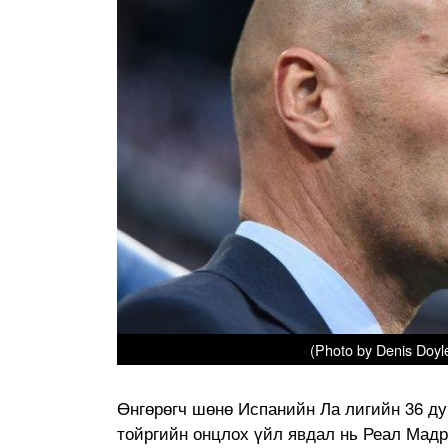
(Photo by Denis Doy
Өнгөрөгч шөнө Испанийн Ла лигийн 36 дуг
тойргийн онцлох үйл явдал нь Реал Мадр