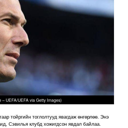
le – UEFA/UEFA via Getty Images)
аар тойргийн тоглолтууд явагдаж өнгөрлөө. Энэ
ид, Сэвилья клубд хожигдсон явдал байлаа.