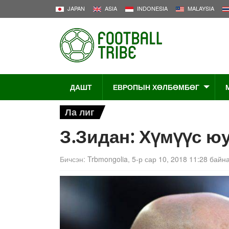
JAPAN
ASIA
INDONESIA
MALAYSIA
ДАШТ
ЕВРОПЫН ХӨЛБӨМБӨГ
Ла лиг
З.Зидан: Хүмүүс юу
Бичсэн:
Trbmongolia
,
5-р сар 10, 2018 11:28 байн