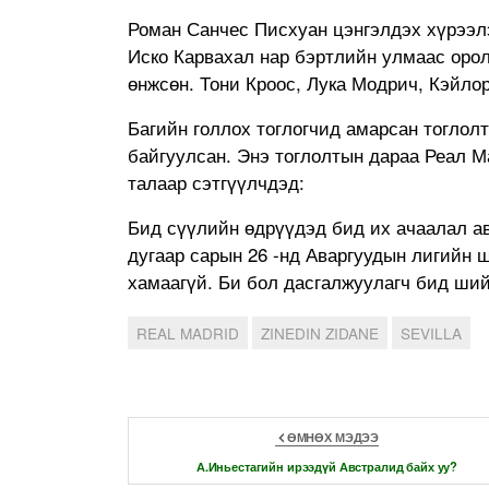
Роман Санчес Писхуан цэнгэлдэх хүрээлэ
Иско Карвахал нар бэртлийн улмаас орол
өнжсөн. Тони Кроос, Лука Модрич, Кэйло
Багийн голлох тоглогчид амарсан тоглол
байгуулсан. Энэ тоглолтын дараа Реал 
талаар сэтгүүлчдэд:
Бид сүүлийн өдрүүдэд бид их ачаалал ав
дугаар сарын 26 -нд Аваргуудын лигийн 
хамаагүй. Би бол дасгалжуулагч бид ший
REAL MADRID
ZINEDIN ZIDANE
SEVILLA
ӨМНӨХ МЭДЭЭ
А.Иньестагийн ирээдүй Австралид байх уу?