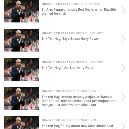
Oktober 5, 2024 13:33
Dimuat naik pada
Sir Alex Ferguson snubs Red Devils as Jim Ratcliffe
blamed for crisis
September 2, 2024 08:48
Dimuat naik pada
Erik Ten Hag: ‘Saya Bukan Harry Potter’
September 2, 2024 08:46
Dimuat naik pada
Erik Ten Hag: ‘I Am Not Harry Potter’
Jun 19, 2024 10:06
Dimuat naik pada
Erik ten Hag cerewet tentang perjanjian baharu
Man United, mendedahkan tiada persetujuan dan
mengakui ia tidak ‘mudah dilakukan’
Jun 19, 2024 10:03
Dimuat naik pada
Erik ten Hag finicky about new Man United deal,