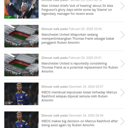
Man United chiefs ‘sick of hearing’ about Sir Alex
Ferguson’s glory days while some lay ‘blame’ on
legendary manager for recent woes
Februari 20, 2025 23:54
Dimuat naik pada
Manchester United dilaporkan sedang
mempertimbangkan Thomas Frank sebagai bakal
pengganti Ruben Amorim
Februari 20, 2025 23:51
Dimuat naik pada
Manchester United is reportedly considering
Thomas Frank as a potential replacement for Ruben
Amorim
Disember 24, 2024 02:57
Dimuat naik pada
INEOS membuat keputusan besar terhadap Marcus
Rashford selepas dipecat semula oleh Ruben
Amorim
Disember 24, 2024 02:54
Dimuat naik pada
INEOS makes big decision on Marcus Rashford after
being axed again by Ruben Amorim