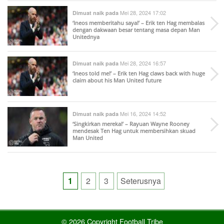
Mei 28, 2024 17:02
Dimuat naik pada
‘Ineos memberitahu saya!’ – Erik ten Hag membalas
dengan dakwaan besar tentang masa depan Man
Unitednya
Mei 28, 2024 16:57
Dimuat naik pada
‘Ineos told me!’ – Erik ten Hag claws back with huge
claim about his Man United future
Mei 16, 2024 14:52
Dimuat naik pada
‘Singkirkan mereka!’ – Rayuan Wayne Rooney
mendesak Ten Hag untuk membersihkan skuad
Man United
Posts
1
2
3
Seterusnya
pagination
© 2026 Copyright Football Tribe