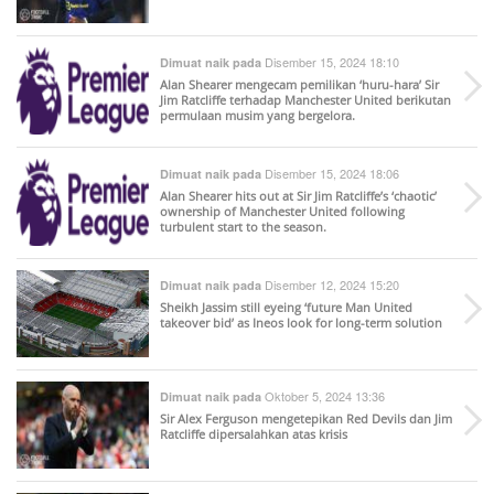
Disember 15, 2024 18:10
Dimuat naik pada
Alan Shearer mengecam pemilikan ‘huru-hara’ Sir
Jim Ratcliffe terhadap Manchester United berikutan
permulaan musim yang bergelora.
Disember 15, 2024 18:06
Dimuat naik pada
Alan Shearer hits out at Sir Jim Ratcliffe’s ‘chaotic’
ownership of Manchester United following
turbulent start to the season.
Disember 12, 2024 15:20
Dimuat naik pada
Sheikh Jassim still eyeing ‘future Man United
takeover bid’ as Ineos look for long-term solution
Oktober 5, 2024 13:36
Dimuat naik pada
Sir Alex Ferguson mengetepikan Red Devils dan Jim
Ratcliffe dipersalahkan atas krisis