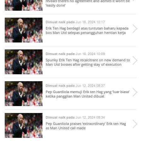
reveals there’s no agreement and admits it won’t be
‘easily done’
Jun 16, 2024 10:17
Dimuat naik pada
Erik Ten Hag berdegil atas tuntutan baharu kepada
bos Man Utd selepas penangguhan hentian kerja
Jun 16, 2024 10:09
Dimuat naik pada
Spunky Erik Ten Hag recalcitrant on new demand to
Man Utd bosses after getting stay of execution
Jun 12, 2024 08:37
Dimuat naik pada
Pep Guardiola memuji Erik ten Hag yang ‘luar biasa’
ketika panggilan Man United dibuat
Jun 12, 2024 08:34
Dimuat naik pada
Pep Guardiola praises ‘extraordinary’ Erik ten Hag
as Man United call made