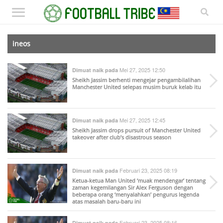
ineos
Mei 27, 2025 12:50
Dimuat naik pada
Sheikh Jassim berhenti mengejar pengambilalihan
Manchester United selepas musim buruk kelab itu
Mei 27, 2025 12:45
Dimuat naik pada
Sheikh Jassim drops pursuit of Manchester United
takeover after club’s disastrous season
Februari 23, 2025 08:19
Dimuat naik pada
Ketua-ketua Man United ‘muak mendengar’ tentang
zaman kegemilangan Sir Alex Ferguson dengan
beberapa orang ‘menyalahkan’ pengurus legenda
atas masalah baru-baru ini
Februari 23, 2025 08:16
Dimuat naik pada