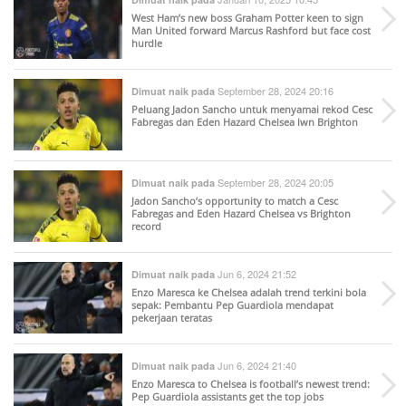
West Ham’s new boss Graham Potter keen to sign
Man United forward Marcus Rashford but face cost
hurdle
September 28, 2024 20:16
Dimuat naik pada
Peluang Jadon Sancho untuk menyamai rekod Cesc
Fabregas dan Eden Hazard Chelsea lwn Brighton
September 28, 2024 20:05
Dimuat naik pada
Jadon Sancho’s opportunity to match a Cesc
Fabregas and Eden Hazard Chelsea vs Brighton
record
Jun 6, 2024 21:52
Dimuat naik pada
Enzo Maresca ke Chelsea adalah trend terkini bola
sepak: Pembantu Pep Guardiola mendapat
pekerjaan teratas
Jun 6, 2024 21:40
Dimuat naik pada
Enzo Maresca to Chelsea is football’s newest trend:
Pep Guardiola assistants get the top jobs