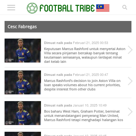
Cesc Fabregas
Februari 21, 2025 00:53
Dimuat naik pada
Keputusan Marcus Rashford untuk menyertai Aston
Villa secara pinjaman bercakap banyak tentang
keutamaan semasanya, walaupun terdapat minat
dari kelab lain
Februari 21, 2025 00:47
Dimuat naik pada
Marcus Rashford’s decision to join Aston Villa on
loan speaks volumes about his current priorities,
despite interest from other clubs
Januari 10, 2025 10:49
Dimuat naik pada
Bos baharu West Ham, Graham Potter, berminat
untuk menandatangani penyerang Man United,
Marcus Rashford tetapi menghadapi halangan kos
Januari 10, 2025 10:45
Dimuat naik pada