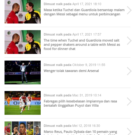
April 17, 2021 18:10
Dimuat naik pada
Masa ketika Tuchel dan Guardiola bersantap malam
dengan Messi sebagai menu untuk perbincangan
April 17, 2021 17:57
Dimuat naik pada
The time when Tuchel and Guardiola moved salt
and pepper shakers around a table with Messi as
food for dinner chat
Oktober 9, 2019 11:55
Dimuat naik pada
Wenger tolak tawaran demi Arsenal
Mac 31, 2019 10:14
Dimuat naik pada
Fabregas pilih kesebelasan impiannya dan rasa
bersalah tinggalkan Puyol dan Villa
Mei 12, 2018 16:30
Dimuat naik pada
Marco Reus, Paulo Dybala dan 10 pemain yang