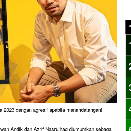
P
 2023 dengan agresif apabila menandatangani
azwan Andik dan Azrif Nasrulhaq diumumkan sebagai