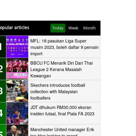
opular articles
Today
Week
Month
MFL: 18 pasukan Liga Super
1
musim 2023, boleh daftar 9 pemain
import
BBCU FC Menarik Diri Dari Thai
2
League 2 Kerana Masalah
Kewangan
Skechers introduces football
3
collection with Malaysian
footballers
JDT dihukum RM30,000 ekoran
4
insiden futsal, final Piala FA 2023
Manchester United manager Erik
5
ten Hag looking to mend