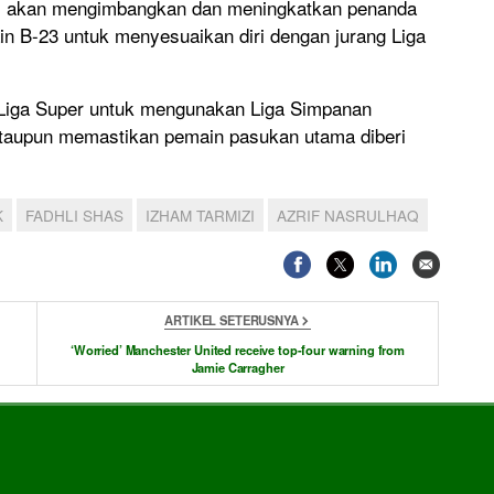
 ini akan mengimbangkan dan meningkatkan penanda
ain B-23 untuk menyesuaikan diri dengan jurang Liga
Liga Super untuk mengunakan Liga Simpanan
ataupun memastikan pemain pasukan utama diberi
K
FADHLI SHAS
IZHAM TARMIZI
AZRIF NASRULHAQ
ARTIKEL SETERUSNYA
‘Worried’ Manchester United receive top-four warning from
Jamie Carragher