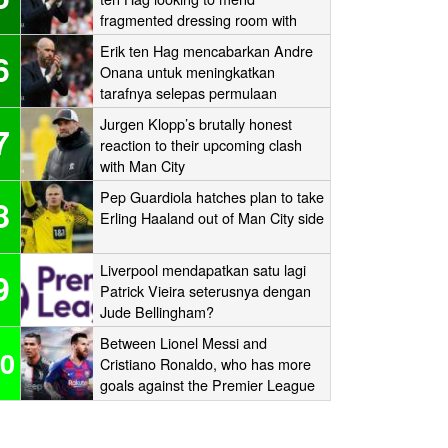
fragmented dressing room with
one-to-one sessions with his
Erik ten Hag mencabarkan Andre
6
players
Onana untuk meningkatkan
tarafnya selepas permulaan
sukarnya di Old Trafford
Jurgen Klopp’s brutally honest
7
reaction to their upcoming clash
with Man City
Pep Guardiola hatches plan to take
8
Erling Haaland out of Man City side
Liverpool mendapatkan satu lagi
9
Patrick Vieira seterusnya dengan
Jude Bellingham?
Between Lionel Messi and
0
Cristiano Ronaldo, who has more
goals against the Premier League
‘Big Six’?