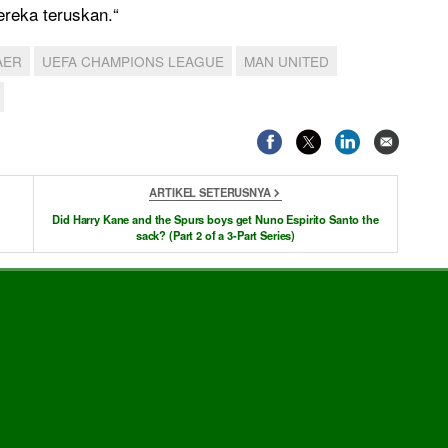
ereka teruskan.“
AER
UEFA CHAMPIONS LEAGUE
MAN UNITED
ARTIKEL SETERUSNYA
Did Harry Kane and the Spurs boys get Nuno Espirito Santo the
sack? (Part 2 of a 3-Part Series)