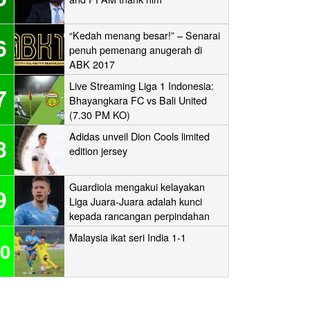
“Kedah menang besar!” – Senarai
6
penuh pemenang anugerah di
ABK 2017
Live Streaming Liga 1 Indonesia:
7
Bhayangkara FC vs Bali United
(7.30 PM KO)
Adidas unveil Dion Cools limited
8
edition jersey
Guardiola mengakui kelayakan
9
Liga Juara-Juara adalah kunci
kepada rancangan perpindahan
Man City
Malaysia ikat seri India 1-1
0