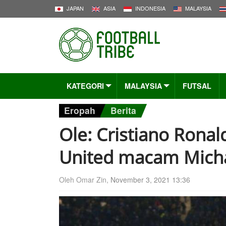
JAPAN
ASIA
INDONESIA
MALAYSIA
KATEGORI
MALAYSIA
FUTSAL
Eropah
Berita
Ole: Cristiano Rona
United macam Micha
Oleh Omar Zin,
November 3, 2021 13:36