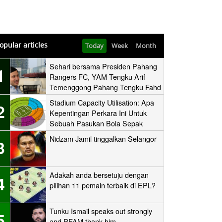
opular articles
Today
Week
Month
Sehari bersama Presiden Pahang
1
Rangers FC, YAM Tengku Arif
Temenggong Pahang Tengku Fahd
Mua’adzam Shah Ibni Sultan Haji
Stadium Capacity Utilisation: Apa
2
Ahmad Shah
Kepentingan Perkara Ini Untuk
Sebuah Pasukan Bola Sepak
Nidzam Jamil tinggalkan Selangor
3
Adakah anda bersetuju dengan
4
pilihan 11 pemain terbaik di EPL?
Tunku Ismail speaks out strongly
5
and PFAM thank him