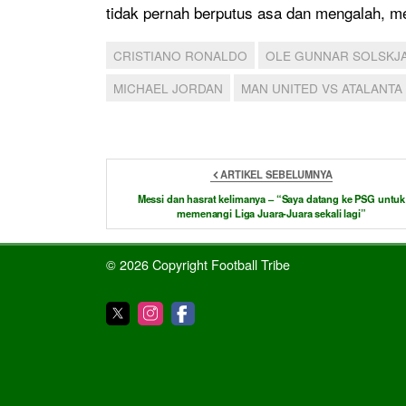
tidak pernah berputus asa dan mengalah, m
CRISTIANO RONALDO
OLE GUNNAR SOLSKJ
MICHAEL JORDAN
MAN UNITED VS ATALANTA
ARTIKEL SEBELUMNYA
Messi dan hasrat kelimanya – “Saya datang ke PSG untuk
memenangi Liga Juara-Juara sekali lagi”
© 2026 Copyright Football Tribe