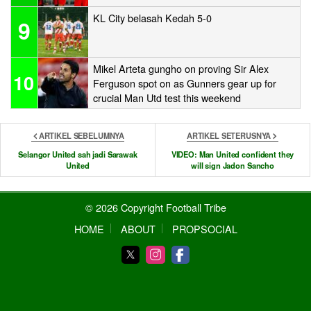
KL City belasah Kedah 5-0
9
Mikel Arteta gungho on proving Sir Alex
10
Ferguson spot on as Gunners gear up for
crucial Man Utd test this weekend
ARTIKEL SEBELUMNYA
ARTIKEL SETERUSNYA
Selangor United sah jadi Sarawak
VIDEO: Man United confident they
United
will sign Jadon Sancho
© 2026 Copyright Football Tribe
HOME
ABOUT
PROPSOCIAL