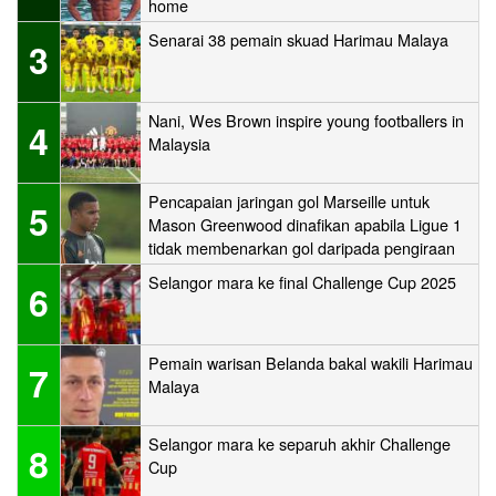
home
Senarai 38 pemain skuad Harimau Malaya
3
Nani, Wes Brown inspire young footballers in
4
Malaysia
Pencapaian jaringan gol Marseille untuk
5
Mason Greenwood dinafikan apabila Ligue 1
tidak membenarkan gol daripada pengiraan
Selangor mara ke final Challenge Cup 2025
6
Pemain warisan Belanda bakal wakili Harimau
7
Malaya
Selangor mara ke separuh akhir Challenge
8
Cup