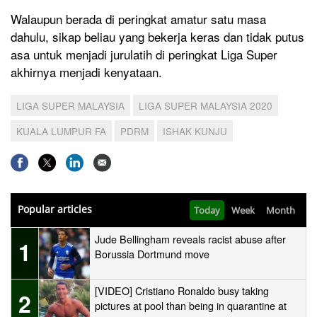
Walaupun berada di peringkat amatur satu masa
dahulu, sikap beliau yang bekerja keras dan tidak putus
asa untuk menjadi jurulatih di peringkat Liga Super
akhirnya menjadi kenyataan.
LIGA SUPER MALAYSIA
LIGA SUPER MALAYSIA 2020
KUALA LUMPUR FA
PDRM
ISHAK KUNJU
Popular articles
Today
Week
Month
Jude Bellingham reveals racist abuse after
1
Borussia Dortmund move
[VIDEO] Cristiano Ronaldo busy taking
2
pictures at pool than being in quarantine at