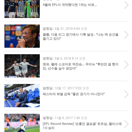
4월에 EPL이 개막했다면 1위는 바로…
3월 31, 2018 6:54 오전
발행일:
클롭, 다음 리그 경기에서 기록 달성.. “나는 매 순간을
즐기고 있다”
3월 6, 2018 8:14 오전
발행일:
맨유, 펠레 스코어로 역전승… 무리뉴 “후반전 잘 했지
만, 선수들 실수 잦았어”
12월 17, 2017 9:22 오전
발행일:
레스터의 퓌엘 감독 “좋은 경기가 아니었다”
11월 6, 2017 1:36 오전
발행일:
[EPL Record Review] ‘손흥민 결승골’ 토트넘, 팰리스에
1:0 승리