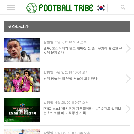
코스타리카
9월 7, 2018 9:54 오후
발행일:
벤투, 코스타리카 꺾고 데뷔전 첫 승…무엇이 좋았고 무
엇이 문제였나
7월 9, 2018 10:00 오전
발행일:
남미 팀들은 왜 유럽 팀들에 고전하나
6월 28, 2018 9:57 오전
발행일:
[카드 뉴스] “골키퍼가 자책골이라니…” 숫자로 살펴보
는 E조 조별 리그 최종전 기록
6월 22, 2018 10:55 오후
발행일: