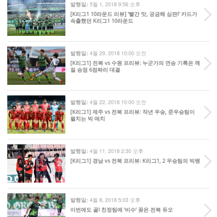
5월 1, 2018 9:56 오후
발행일:
[K리그1 10라운드 리뷰] ‘빨간 맛, 궁금해 심판!’ 카드가
속출했던 K리그1 10라운드
4월 29, 2018 10:00 오전
발행일:
[K리그1] 전북 vs 수원 프리뷰: 누군가의 연승 기록은 깨
질 승점 6점짜리 대결
4월 22, 2018 10:00 오전
발행일:
[K리그1] 제주 vs 전북 프리뷰: 작년 우승, 준우승팀이
펼치는 빅 매치
4월 11, 2018 2:30 오후
발행일:
[K리그1] 경남 vs 전북 프리뷰: K리그1, 2 우승팀의 빅뱅
4월 8, 2018 5:03 오후
발행일:
이번에도 골! 친정팀에 ‘비수’ 꽂은 전북 듀오