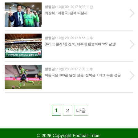
10월 30, 2017 9:22 오전
발행일:
최강희 · 이동국, 전북 떠날까
10월 29, 2017 9:55 오후
발행일:
[K리그 클래식] 전북, 제주에 완승하며 ‘V5’ 달성!
10월 29, 2017 7:39 오후
발행일:
이동국은 200골 달성 성공, 전북은 K리그 우승 성공
Posts
1
2
다음
pagination
© 2026 Copyright Football Tribe