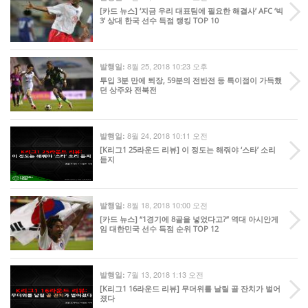
[카드 뉴스] ‘지금 우리 대표팀에 필요한 해결사’ AFC ‘빅
3’ 상대 한국 선수 득점 랭킹 TOP 10
8월 25, 2018 10:23 오후
발행일:
투입 3분 만에 퇴장, 59분의 전반전 등 특이점이 가득했
던 상주와 전북전
8월 24, 2018 10:11 오전
발행일:
[K리그1 25라운드 리뷰] 이 정도는 해줘야 ‘스타’ 소리
듣지
8월 18, 2018 10:00 오전
발행일:
[카드 뉴스] “1경기에 8골을 넣었다고?” 역대 아시안게
임 대한민국 선수 득점 순위 TOP 12
7월 13, 2018 1:13 오전
발행일:
[K리그1 16라운드 리뷰] 무더위를 날릴 골 잔치가 벌어
졌다