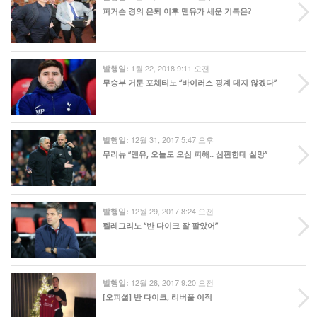
퍼거슨 경의 은퇴 이후 맨유가 세운 기록은?
1월 22, 2018 9:11 오전
발행일:
무승부 거둔 포체티노 “바이러스 핑계 대지 않겠다”
12월 31, 2017 5:47 오후
발행일:
무리뉴 “맨유, 오늘도 오심 피해.. 심판한테 실망”
12월 29, 2017 8:24 오전
발행일:
펠레그리노 “반 다이크 잘 팔았어”
12월 28, 2017 9:20 오전
발행일:
[오피셜] 반 다이크, 리버풀 이적