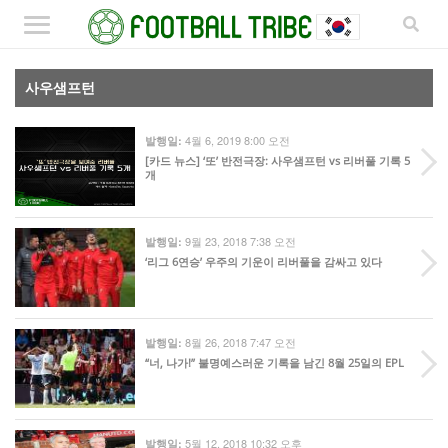
사우샘프턴
4월 6, 2019 8:00 오전
발행일:
[카드 뉴스] ‘또’ 반전극장: 사우샘프턴 vs 리버풀 기록 5
개
9월 23, 2018 7:38 오전
발행일:
‘리그 6연승’ 우주의 기운이 리버풀을 감싸고 있다
8월 26, 2018 7:47 오전
발행일:
“너, 나가!” 불명예스러운 기록을 남긴 8월 25일의 EPL
5월 12, 2018 10:32 오후
발행일: