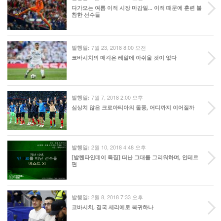
다가오는 여름 이적 시장 마감일… 이적 때문에 훈련 불
참한 선수들
7월 23, 2018 8:00 오전
발행일:
코바시치의 매각은 레알에 아쉬울 것이 없다
7월 7, 2018 2:00 오후
발행일:
심상치 않은 크로아티아의 돌풍, 어디까지 이어질까
2월 10, 2018 4:48 오후
발행일:
[발렌타인데이 특집] 떠난 그대를 그리워하며, 인테르
편
2월 8, 2018 7:33 오후
발행일:
코바시치, 결국 세리에로 복귀하나