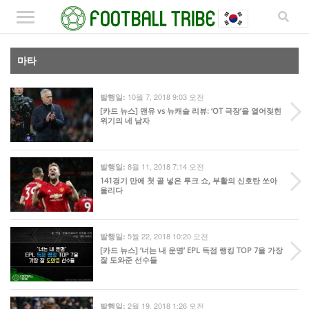
마타
10월 7, 2018 9:03 오전
발행일:
[카드 뉴스] 맨유 vs 뉴캐슬 리뷰: ‘OT 극장’을 열어젖힌
위기의 네 남자
8월 11, 2018 7:14 오전
발행일:
141경기 만에 첫 골 넣은 루크 쇼, 부활의 신호탄 쏘아
올리다
5월 22, 2018 10:20 오전
발행일:
[카드 뉴스] ‘너는 내 운명’ EPL 득점 랭킹 TOP 7을 가장
잘 도와준 선수들
2월 19, 2018 1:26 오전
발행일: