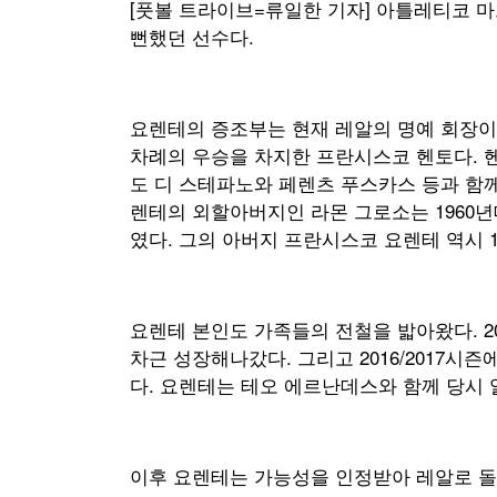
[풋볼 트라이브=류일한 기자] 아틀레티코 
뻔했던 선수다.
요렌테의 증조부는 현재 레알의 명예 회장이자
차례의 우승을 차지한 프란시스코 헨토다. 헨
도 디 스테파노와 페렌츠 푸스카스 등과 함께
렌테의 외할아버지인 라몬 그로소는 1960
였다. 그의 아버지 프란시스코 요렌테 역시 1
요렌테 본인도 가족들의 전철을 밟아왔다. 2
차근 성장해나갔다. 그리고 2016/2017
다. 요렌테는 테오 에르난데스와 함께 당시
이후 요렌테는 가능성을 인정받아 레알로 돌