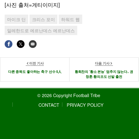
[사진 출처=게티이미지]
마이크 딘
크리스 포이
하워드 웹
알레한드로 에르난데스 에르난데스
이전 기사
다음 기사
다른 종목도 좋아하는 축구 선수 5人
황희찬의 ‘황소 본능’ 멈추지 않는다.. 권
창훈·황의조도 선발 출전
© 2026 Copyright Football Tribe
CONTACT
PRIVACY POLICY