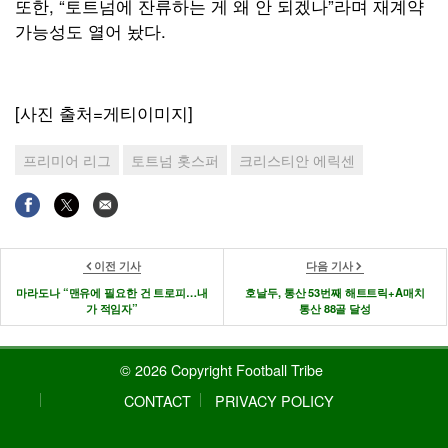
또한, “토트넘에 잔류하는 게 왜 안 되겠나”라며 재계약
가능성도 열어 놨다.
[사진 출처=게티이미지]
프리미어 리그
토트넘 홋스퍼
크리스티안 에릭센
이전 기사
다음 기사
마라도나 “맨유에 필요한 건 트로피…내
호날두, 통산 53번째 해트트릭+A매치
가 적임자”
통산 88골 달성
© 2026 Copyright Football Tribe
CONTACT
PRIVACY POLICY