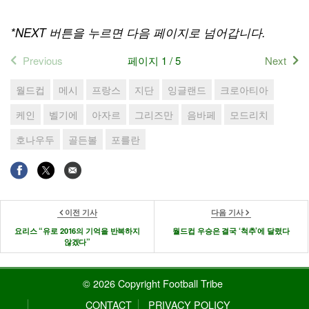
*NEXT 버튼을 누르면 다음 페이지로 넘어갑니다.
Previous
페이지 1 / 5
Next
월드컵
메시
프랑스
지단
잉글랜드
크로아티아
케인
벨기에
아자르
그리즈만
음바페
모드리치
호나우두
골든볼
포를란
이전 기사
다음 기사
요리스 “유로 2016의 기억을 반복하지
월드컵 우승은 결국 ‘척추’에 달렸다
않겠다”
© 2026 Copyright Football Tribe
CONTACT
PRIVACY POLICY