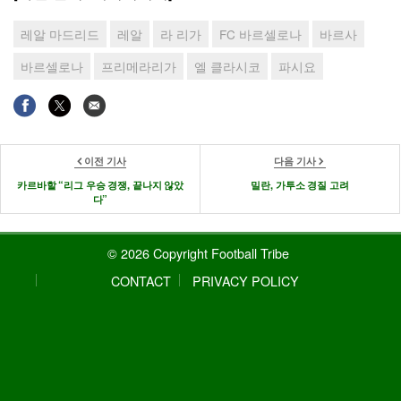
레알 마드리드
레알
라 리가
FC 바르셀로나
바르사
바르셀로나
프리메라리가
엘 클라시코
파시요
이전 기사
다음 기사
카르바할 “리그 우승 경쟁, 끝나지 않았
밀란, 가투소 경질 고려
다”
© 2026 Copyright Football Tribe
CONTACT
PRIVACY POLICY